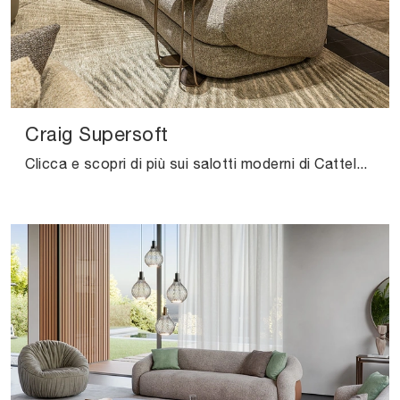
Craig Supersoft
Clicca e scopri di più sui salotti moderni di Cattelan Italia! Molteplici modelli di divani, come Craig Supersoft, ti attendono.