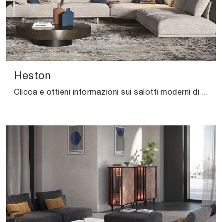
Heston
Clicca e ottieni informazioni sui salotti moderni di Cattelan Italia! Molteplici modelli di divani, come Heston, ti aspettano.