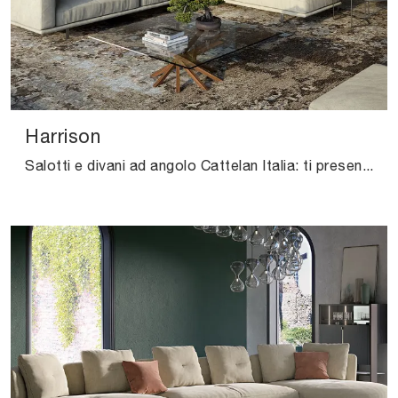
Harrison
Salotti e divani ad angolo Cattelan Italia: ti presentiamo il modello Harrison in tessuto per impreziosire la zona giorno.