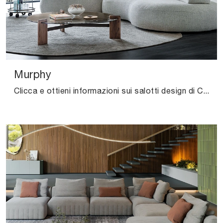
Murphy
Clicca e ottieni informazioni sui salotti design di Cattelan Italia! Molteplici modelli di divani, come Murphy, ti aspettano.