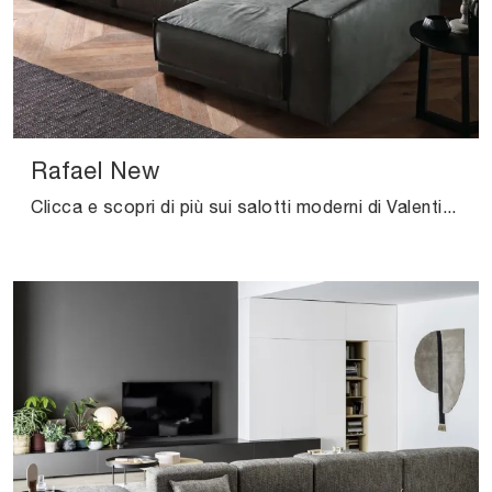
Rafael New
Clicca e scopri di più sui salotti moderni di Valentini! Molteplici modelli di divani, come Rafael New, ti attendono.