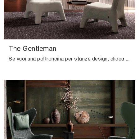
The Gentleman
Se vuoi una poltroncina per stanze design, clicca e leggi di più sul modello The Gentleman in tessuto del brand Valentini.