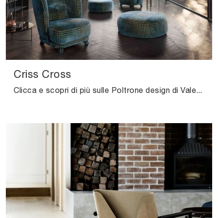
Criss Cross
Clicca e scopri di più sulle Poltrone design di Valentini! Vari modelli in tessuto, come Criss Cross, ti attendono.