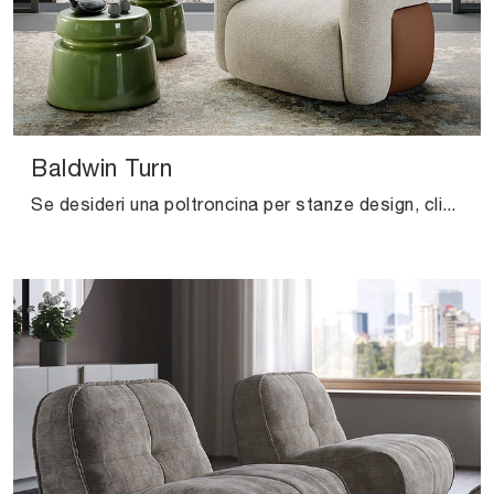
Baldwin Turn
Se desideri una poltroncina per stanze design, clicca e leggi di più sul modello Baldwin Turn in tessuto della marca Cattelan Italia.