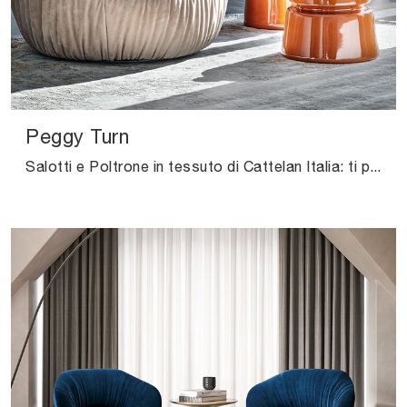
Peggy Turn
Salotti e Poltrone in tessuto di Cattelan Italia: ti presentiamo il modello Peggy Turn in tessuto per arricchire i tuoi spazi.