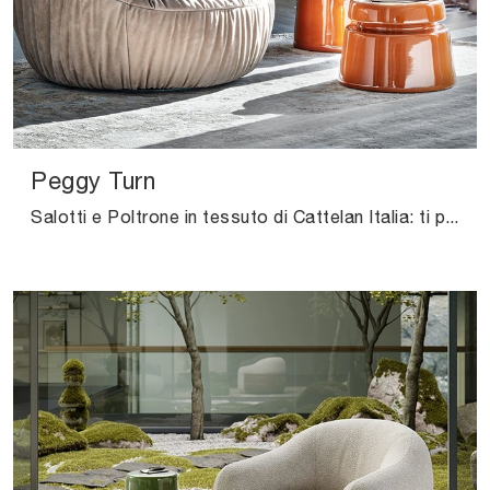
Peggy Turn
Salotti e Poltrone in tessuto di Cattelan Italia: ti presentiamo il modello Peggy Turn in tessuto per arricchire i tuoi spazi.