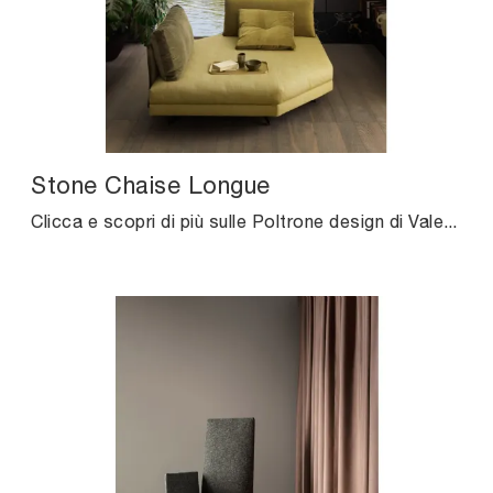
Stone Chaise Longue
Clicca e scopri di più sulle Poltrone design di Valentini! Differenti modelli in tessuto, come Stone Chaise Longue, ti aspettano.