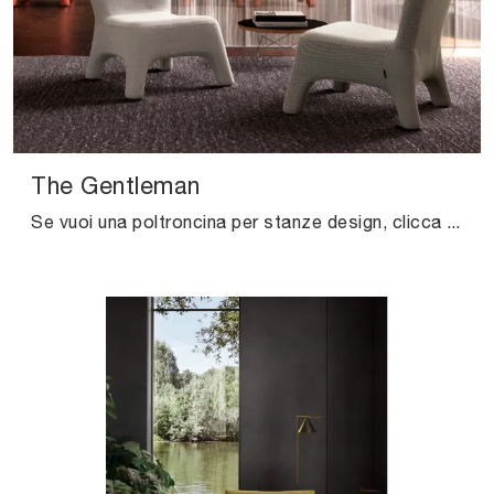
The Gentleman
Se vuoi una poltroncina per stanze design, clicca e leggi di più sul modello The Gentleman in tessuto del brand Valentini.