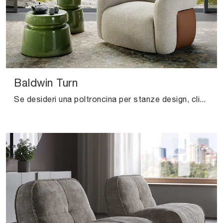
Baldwin Turn
Se desideri una poltroncina per stanze design, clicca e leggi di più sul modello Baldwin Turn in tessuto della marca Cattelan Italia.