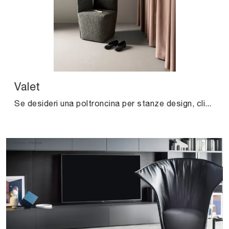
Valet
Se desideri una poltroncina per stanze design, clicca e leggi di più sul modello Valet in tessuto dell'azienda Kristalia.