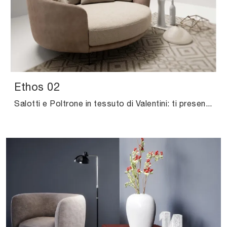
Ethos 02
Salotti e Poltrone in tessuto di Valentini: ti presentiamo il modello Ethos 02 in tessuto per valorizzare i tuoi spazi.