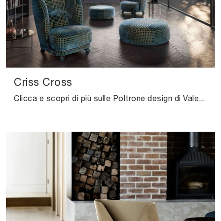
Criss Cross
Clicca e scopri di più sulle Poltrone design di Valentini! Vari modelli in tessuto, come Criss Cross, ti attendono.