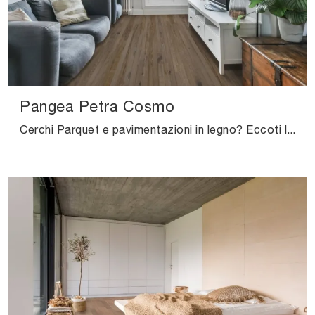
Pangea Petra Cosmo
Cerchi Parquet e pavimentazioni in legno? Eccoti la soluzione Pangea Petra Cosmo di Salis: ti attende nel nostro punto vendita!