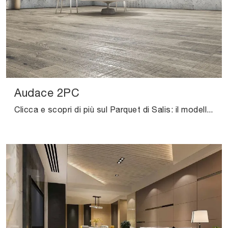
Audace 2PC
Clicca e scopri di più sul Parquet di Salis: il modello Audace 2PC in legno massello del noto e rinomato brand ti sta aspettando.