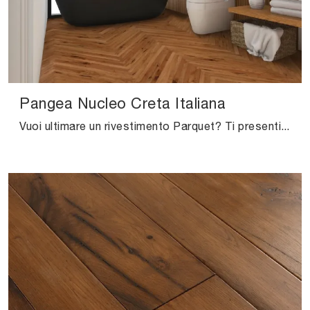
Pangea Nucleo Creta Italiana
Vuoi ultimare un rivestimento Parquet? Ti presentiamo le soluzioni Pangea Nucleo Creta Italiana dell'azienda Salis: scopri di più!