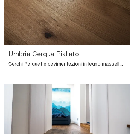
Umbria Cerqua Piallato
Cerchi Parquet e pavimentazioni in legno massello? Eccoti la soluzione Umbria Cerqua Piallato di Salis: ti aspetta nel nostro showroom!