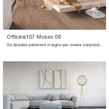
Officina107 Mosso 06
Se desideri pavimenti in legno per creare sorprendenti atmosfere, clicca e ottieni informazioni sul modello Officina107 Mosso 06 di Salis!