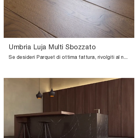
Umbria Luja Multi Sbozzato
Se desideri Parquet di ottima fattura, rivolgiti al nostro punto vendita e ottieni informazioni sul modello Umbria Luja Multi Sbozzato di Salis.