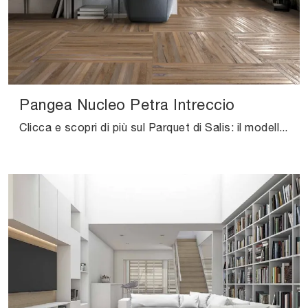
Pangea Nucleo Petra Intreccio
Clicca e scopri di più sul Parquet di Salis: il modello Pangea Nucleo Petra Intreccio in legno massello del noto e rinomato marchio ti attende.