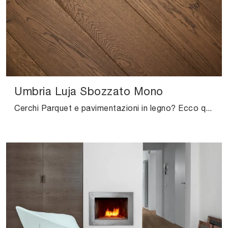
Umbria Luja Sbozzato Mono
Cerchi Parquet e pavimentazioni in legno? Ecco qui la soluzione Umbria Luja Sbozzato Mono di Salis: ti attende nel nostro punto vendita!