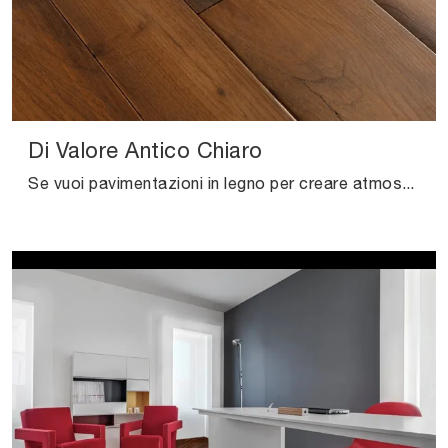
Di Valore Antico Chiaro
Se vuoi pavimentazioni in legno per creare atmosfere suggestive, clicca e ottieni informazioni sul modello Di Valore Antico Chiaro di Salis!