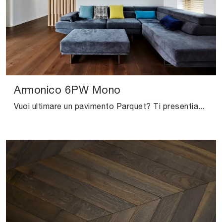
Armonico 6PW Mono
Vuoi ultimare un pavimento Parquet? Ti presentiamo le soluzioni Armonico 6PW Mono dell'azienda Salis: ottieni informazioni!