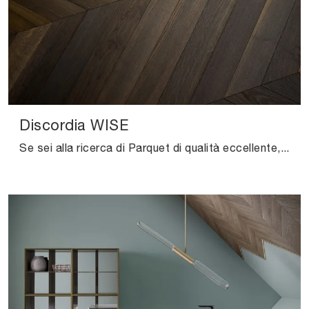
Discordia WISE
Se sei alla ricerca di Parquet di qualità eccellente, affidati al nostro punto vendita e scopri di più sul modello Discordia WISE di Salis.