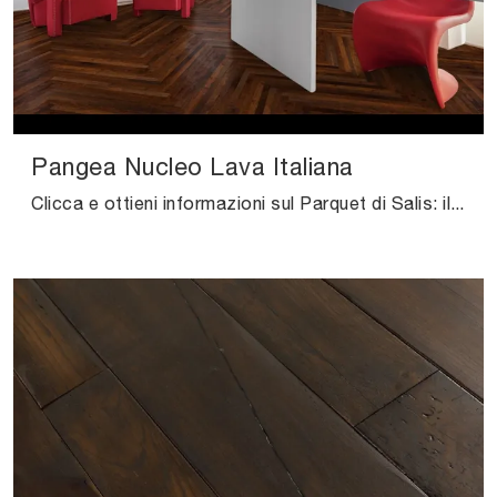
Pangea Nucleo Lava Italiana
Clicca e ottieni informazioni sul Parquet di Salis: il modello Pangea Nucleo Lava Italiana in legno massello del noto e rinomato marchio ti attende.