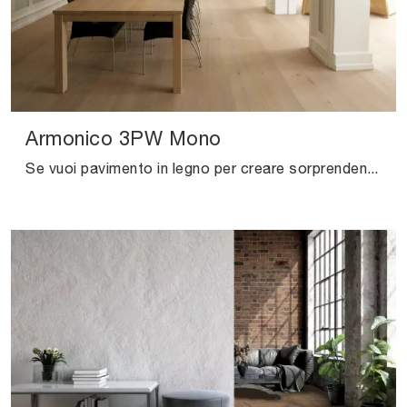
Armonico 3PW Mono
Se vuoi pavimento in legno per creare sorprendenti atmosfere, clicca e ottieni informazioni sul modello Armonico 3PW Mono di Salis!