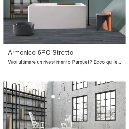
Armonico 6PC Stretto
Vuoi ultimare un rivestimento Parquet? Ecco qui le soluzioni Armonico 6PC Stretto della marca Salis: scopri di più!