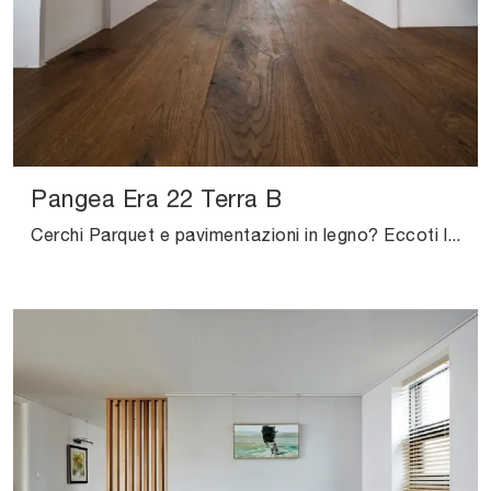
Pangea Era 22 Terra B
Cerchi Parquet e pavimentazioni in legno? Eccoti la soluzione Pangea Era 22 Terra B di Salis: ti sta aspettando in negozio!