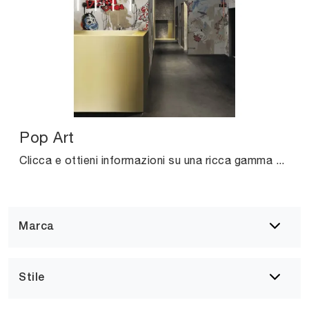
Pop Art
Clicca e ottieni informazioni su una ricca gamma di Carta da parati vinilica urban style: il modello Pop Art di London Art ti sta aspettando!
Marca
Stile