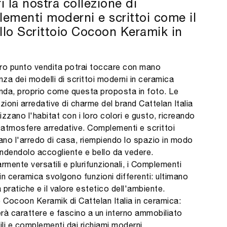
i la nostra collezione di
ementi moderni e scrittoi come il
lo Scrittoio Cocoon Keramik in
ro punto vendita potrai toccare con mano
nza dei modelli di scrittoi moderni in ceramica
enda, proprio come questa proposta in foto. Le
ioni arredative di charme del brand Cattelan Italia
izzano l'habitat con i loro colori e gusto, ricreando
i atmosfere arredative. Complementi e scrittoi
no l'arredo di casa, riempiendo lo spazio in modo
rendendolo accogliente e bello da vedere.
rmente versatili e plurifunzionali, i Complementi
in ceramica svolgono funzioni differenti: ultimano
à pratiche e il valore estetico dell'ambiente.
o Cocoon Keramik di Cattelan Italia in ceramica:
rà carattere e fascino a un interno ammobiliato
li e complementi dai richiami moderni.