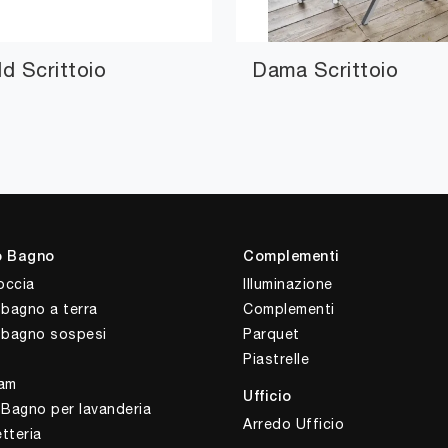
ld Scrittoio
Dama Scrittoio
o Bagno
Complementi
occia
Illuminazione
 bagno a terra
Complementi
i bagno sospesi
Parquet
Piastrelle
am
Ufficio
 Bagno per lavanderia
Arredo Ufficio
tteria