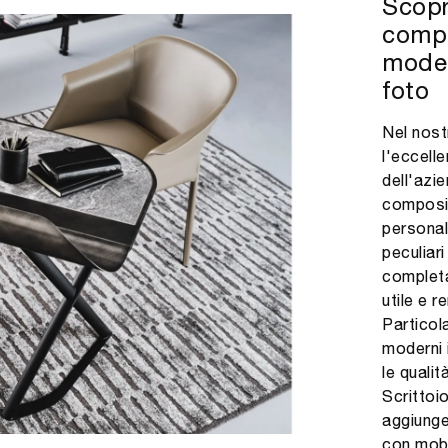
Scopr
compl
model
foto
Nel nost
l'eccelle
dell'azi
composiz
personal
peculiar
completa
utile e 
Particola
moderni 
le qualit
Scrittoi
aggiunge
con mobi