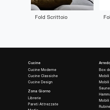
Fold Scrittoio
Fo
Cucine
Arred
Cucine Moderne
Box d
Cucine Classiche
Mobili
Cucine Design
Mobil
Saune
Zona Giorno
Hamm
Librerie
Mobili
Pareti Attrezzate
Rubine