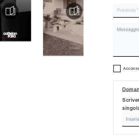
Acconsen
Domand
Scrive
singol