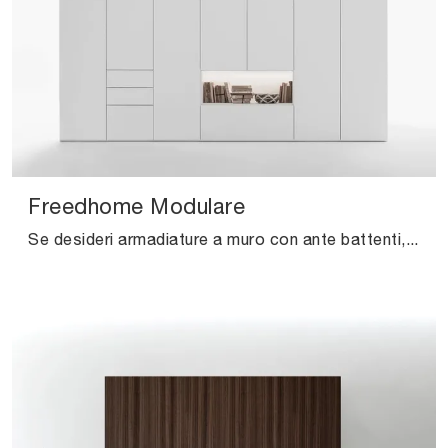
Freedhome Modulare
Se desideri armadiature a muro con ante battenti, clicca e scopri l'armadio Freedhome Modulare di Caccaro in laccato opaco.