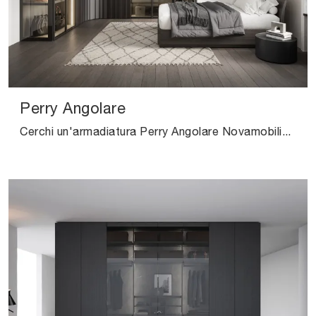
Perry Angolare
Cerchi un'armadiatura Perry Angolare Novamobili? Clicca subito! Gli armadi a muro con ante battenti ti attendono.