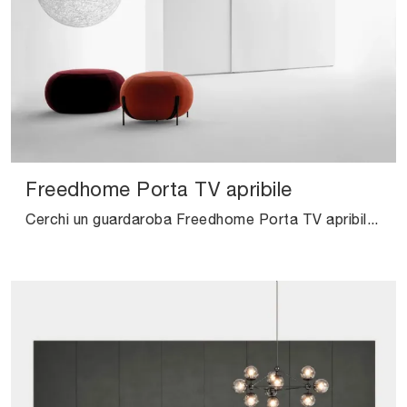
Freedhome Porta TV apribile
Cerchi un guardaroba Freedhome Porta TV apribile Caccaro? Clicca subito! Gli armadi a muro con ante scorrevoli ti aspettano.