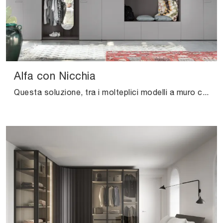
Alfa con Nicchia
Questa soluzione, tra i molteplici modelli a muro con ante battenti di Novamobili, è garanzia di resistenza, stile e raffinatezza duraturi negli anni.