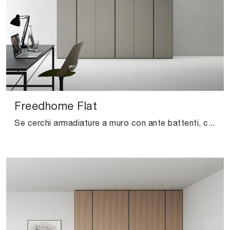
Freedhome Flat
Se cerchi armadiature a muro con ante battenti, clicca e scopri l'armadio Freedhome Flat di Caccaro in laccato opaco.