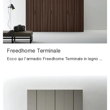
Freedhome Terminale
Ecco qui l'armadio Freedhome Terminale in legno di Caccaro! Una ricca gamma di armadi a muro con ante battenti.