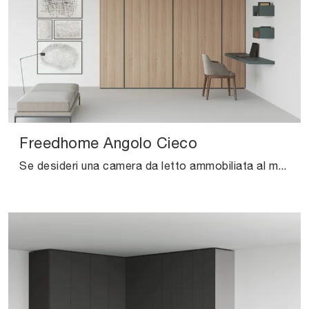
Freedhome Angolo Cieco
Se desideri una camera da letto ammobiliata al meglio, scegli l'armadio Freedhome Angolo Cieco con ante battenti di Caccaro!