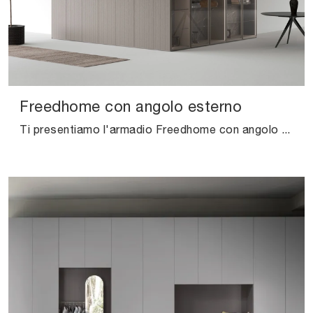
Freedhome con angolo esterno
Ti presentiamo l'armadio Freedhome con angolo esterno in legno laccato di Caccaro! Una ricca gamma di armadi ad angolo con ante battenti.