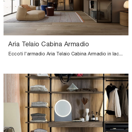
Aria Telaio Cabina Armadio
Eccoti l'armadio Aria Telaio Cabina Armadio in laccato opaco di Kristalia! Una ricca gamma di armadi cabine armadio con ante battenti.