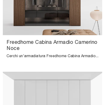
Freedhome Cabina Armadio Camerino
Noce
Cerchi un'armadiatura Freedhome Cabina Armadio Camerino Noce Caccaro? Clicca subito! Gli armadi cabine armadio con ante a soffietto ti attendono.