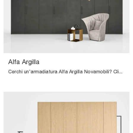
Alfa Argilla
Cerchi un'armadiatura Alfa Argilla Novamobili? Clicca subito! Gli armadi a muro con ante battenti ti aspettano.