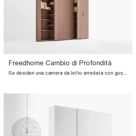
Freedhome Cambio di Profondità
Se desideri una camera da letto arredata con gusto, scegli l'armadio Freedhome Cambio di Profondità con ante battenti di Caccaro!