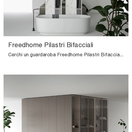
Freedhome Pilastri Bifacciali
Cerchi un guardaroba Freedhome Pilastri Bifacciali Caccaro? Clicca subito! Gli armadi su misura con ante battenti ti aspettano.