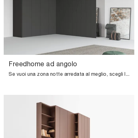
Freedhome ad angolo
Se vuoi una zona notte arredata al meglio, scegli l'armadio Freedhome ad angolo con ante a soffietto di Caccaro!