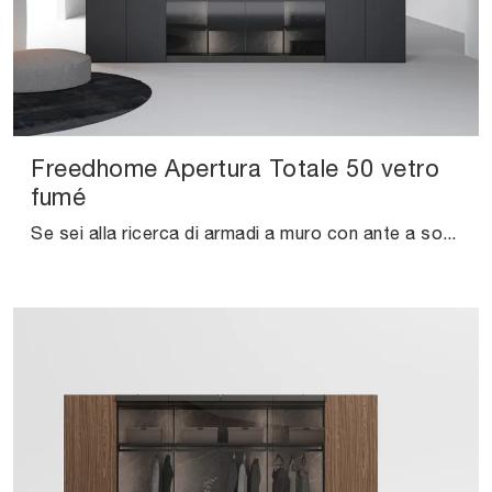
Freedhome Apertura Totale 50 vetro
fumé
Se sei alla ricerca di armadi a muro con ante a soffietto, clicca e scopri l'armadio Freedhome Apertura Totale 50 vetro fumé di Caccaro in legno ...