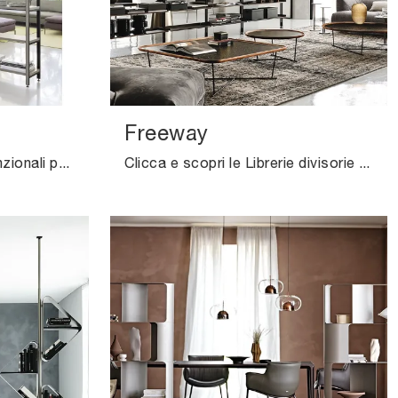
Freeway
Librerie divisorie super funzionali per stanze moderne: ottieni informazioni sul modello Pontile del brand Novamobili!
Clicca e scopri le Librerie divisorie moderne! Il modello Freeway Cattelan Italia saprà completare un soggiorno dinamico e operativo.