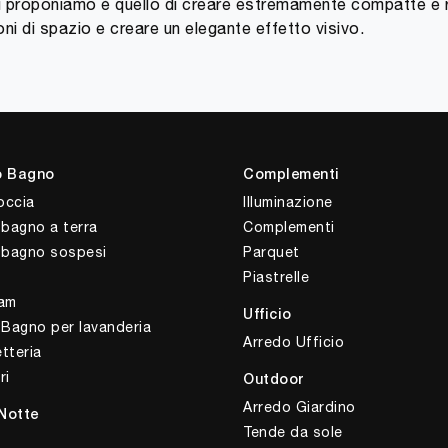
e ci proponiamo è quello di creare estremamente compatte e re
oni di spazio e creare un elegante effetto visivo.
o Bagno
Complementi
occia
Illuminazione
 bagno a terra
Complementi
i bagno sospesi
Parquet
Piastrelle
am
Ufficio
 Bagno per lavanderia
Arredo Ufficio
tteria
ri
Outdoor
Arredo Giardino
Notte
Tende da sole