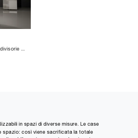
Clicca e scopri le Librerie divisorie design! Il modello Dna Cattelan Italia saprà completare un soggiorno pratico e operativo.
lizzabili in spazi di diverse misure. Le case
o spazio: così viene sacrificata la totale