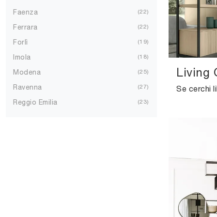
Faenza
22
Ferrara
22
Forlì
19
Imola
18
Living 
Modena
25
Ravenna
27
Reggio Emilia
23