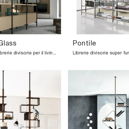
Glass
Pontile
Se cerchi librerie divisorie per il living, clicca e scopri le nostre soluzioni moderne: il modello Living Glass Arredo3 ti aspetta!