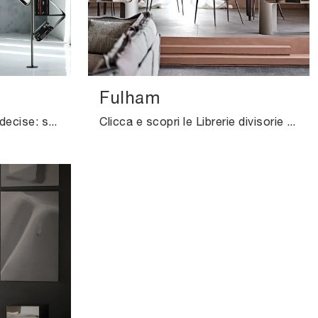
Fulham
Finiture di pregio e forme decise: scopri la libreria Spinnaker di Cattelan Italia tra le più esclusive Librerie design divisorie.
Clicca e scopri le Librerie divisorie design! Il modello Fulham Cattelan Italia saprà ultimare un living operativo e pratico.