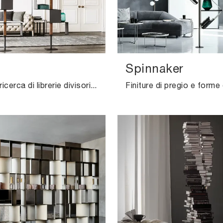
Spinnaker
Se sei alla ricerca di librerie divisorie per il soggiorno, clicca e scopri le nostre soluzioni design: il modello Tokyo Cattelan Italia ti attende!