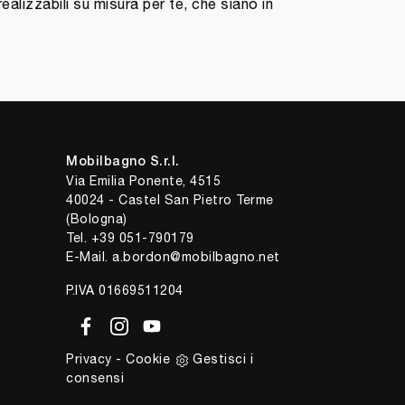
alizzabili su misura per te, che siano in
Mobilbagno S.r.l.
Via Emilia Ponente, 4515
40024 - Castel San Pietro Terme
(Bologna)
Tel.
+39 051-790179
E-Mail.
a.bordon@mobilbagno.net
P.IVA 01669511204
Privacy
-
Cookie
Gestisci i
consensi