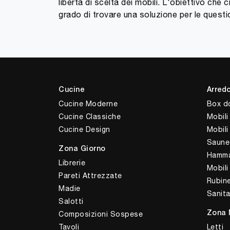
libertà di scelta dei mobili. L'obiettivo ch
grado di trovare una soluzione per le questi
Cucine
Arred
Cucine Moderne
Box d
Cucine Classiche
Mobili
Cucine Design
Mobil
Saune
Zona Giorno
Hamm
Librerie
Mobili
Pareti Attrezzate
Rubine
Madie
Sanita
Salotti
Composizioni Sospese
Zona 
Tavoli
Letti