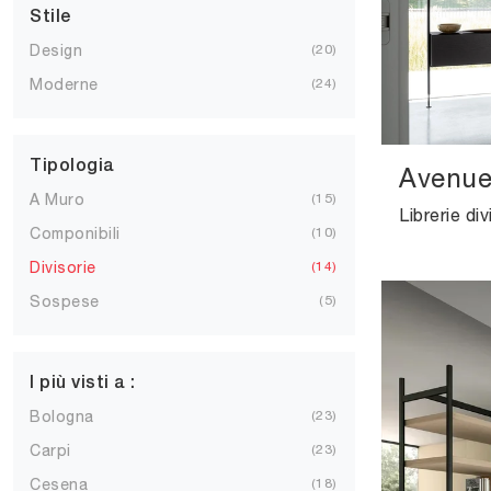
Stile
Design
20
Moderne
24
Tipologia
Avenu
A Muro
15
Componibili
10
Divisorie
14
Sospese
5
I più visti a :
Bologna
23
Carpi
23
Cesena
18