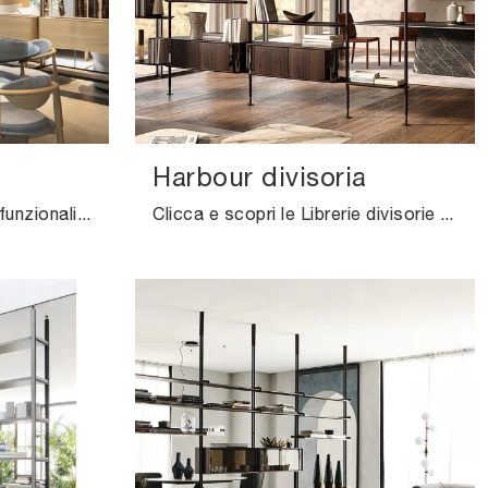
Harbour divisoria
Librerie divisorie davvero funzionali per stanze design: scopri di più sul modello Dedalo della marca Novamobili!
Clicca e scopri le Librerie divisorie design! Il modello Harbour divisoria Cattelan Italia saprà ultimare un soggiorno pratico e operativo.