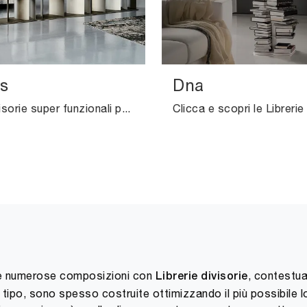
s
Dna
Librerie divisorie super funzionali per stanze design: ottieni informazioni sul modello Nautilus dell'azienda Cattelan Italia!
are numerose composizioni con
, contestua
Librerie
divisorie
o tipo, sono spesso costruite ottimizzando il più possibile l