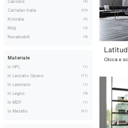
Caccaro
4
Cattelan Italia
20
Kristalia
4
Midj
3
Novamobili
9
Latitud
Materiale
In HPL
1
In Laccato Opaco
11
In Laminato
1
In Legno
9
In MDF
1
In Metallo
21