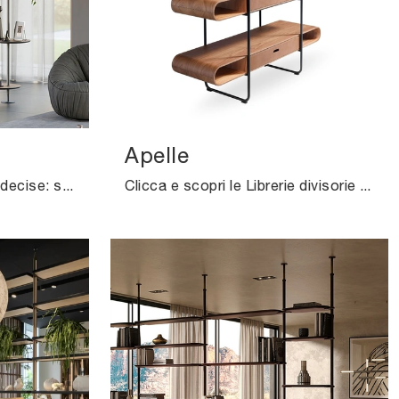
Apelle
Texture di pregio e forme decise: scopri la libreria Address di Cattelan Italia tra le più belle Librerie design divisorie.
Clicca e scopri le Librerie divisorie design! Il modello Apelle Midj saprà ultimare un soggiorno operativo e pratico.