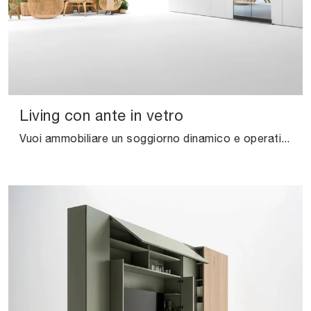
Living con ante in vetro
Vuoi ammobiliare un soggiorno dinamico e operativo? Ti presentiamo la parete attrezzata Living con ante in vetro Caccaro dalle linee decise moderne.