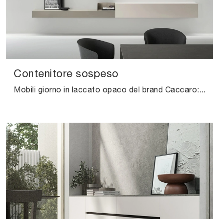
Contenitore sospeso
Mobili giorno in laccato opaco del brand Caccaro: clicca e scopri il modello Contenitore sospeso tra le più originali soluzioni per il living.