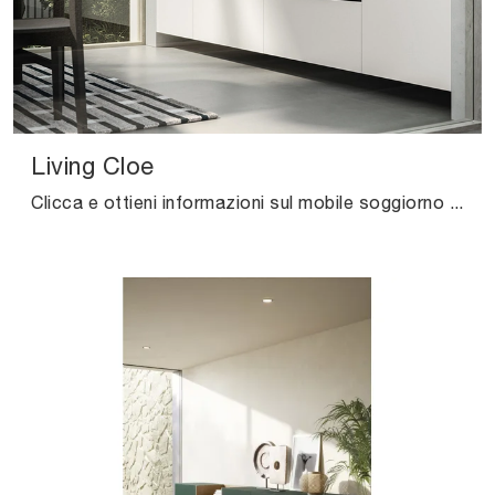
Living Cloe
Clicca e ottieni informazioni sul mobile soggiorno Living Cloe Arredo3 in laccato opaco: arreda un soggiorno pratico e operativo.