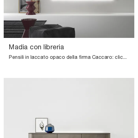
Madia con libreria
Pensili in laccato opaco della firma Caccaro: clicca e scopri il modello Madia con libreria tra le più belle soluzioni per il soggiorno.