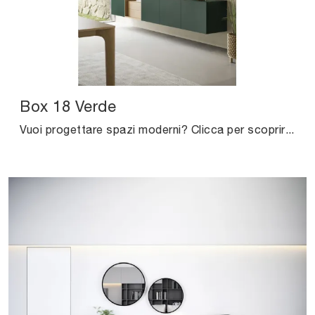
Box 18 Verde
Vuoi progettare spazi moderni? Clicca per scoprire il pensile Box 18 Verde in laccato opaco del marchio Novamobili!