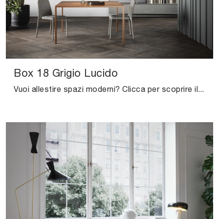
Box 18 Grigio Lucido
Vuoi allestire spazi moderni? Clicca per scoprire il mobile soggiorno Box 18 Grigio Lucido in laccato lucido della marca Novamobili!