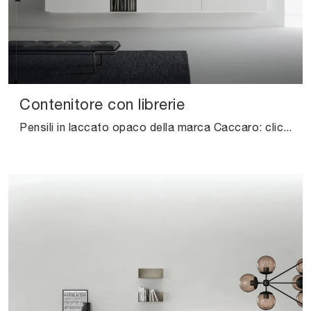
Contenitore con librerie
Pensili in laccato opaco della marca Caccaro: clicca e scopri il modello Contenitore con librerie tra le più originali soluzioni per il living.