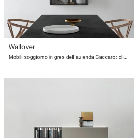
Wallover
Mobili soggiorno in gres dell'azienda Caccaro: clicca e scopri il modello Wallover tra le più originali soluzioni per il living.