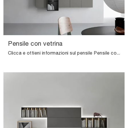
Pensile con vetrina
Clicca e ottieni informazioni sul pensile Pensile con vetrina Caccaro in laccato opaco: arreda un soggiorno dinamico e operativo.