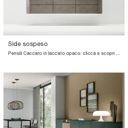
Side sospeso
Pensili Caccaro in laccato opaco: clicca e scopri di più sul modello Side sospeso, ideale per completare spazi moderni.