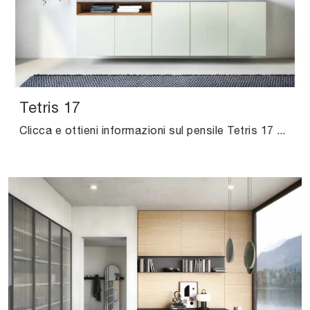
Tetris 17
Clicca e ottieni informazioni sul pensile Tetris 17 Novamobili in laccato opaco: arreda un living pratico e operativo.