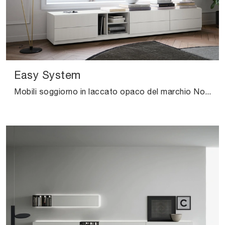
Easy System
Mobili soggiorno in laccato opaco del marchio Novamobili: clicca e scopri il modello Easy System tra le più belle soluzioni per il soggiorno.