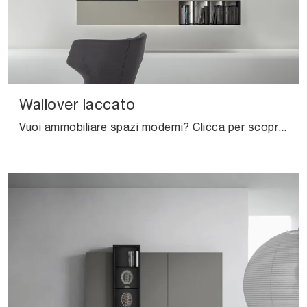
Wallover laccato
Vuoi ammobiliare spazi moderni? Clicca per scoprire il mobile soggiorno Wallover laccato in laccato opaco dell'azienda Caccaro!