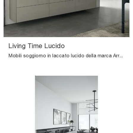
Living Time Lucido
Mobili soggiorno in laccato lucido della marca Arredo3: clicca e scopri il modello Living Time Lucido tra le più originali soluzioni per il living.