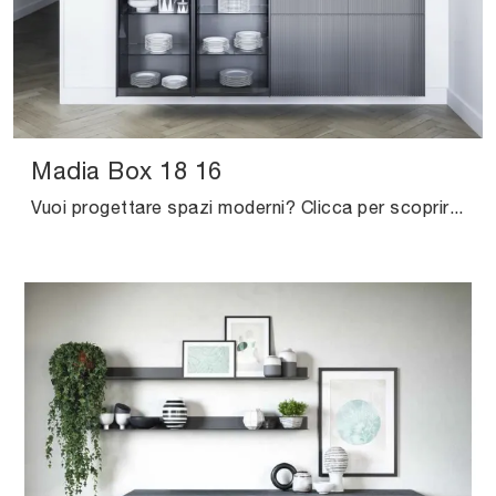
Madia Box 18 16
Vuoi progettare spazi moderni? Clicca per scoprire il mobile soggiorno Madia Box 18 16 in laccato opaco del brand Novamobili!