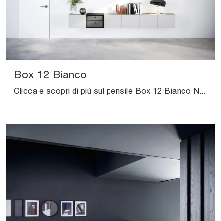
Box 12 Bianco
Clicca e scopri di più sul pensile Box 12 Bianco Novamobili in laccato opaco: arreda un living operativo e pratico.