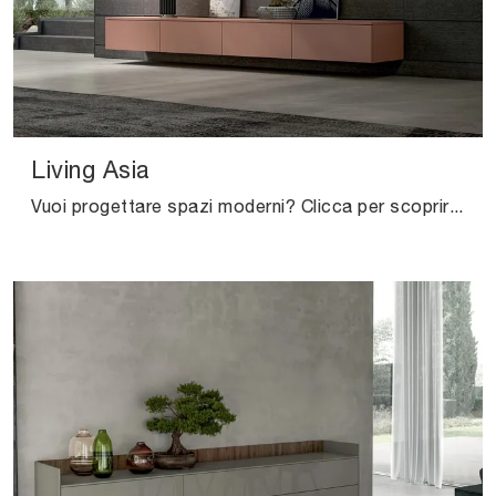
Living Asia
Vuoi progettare spazi moderni? Clicca per scoprire il mobile soggiorno Living Asia in laccato opaco del brand Arredo3!