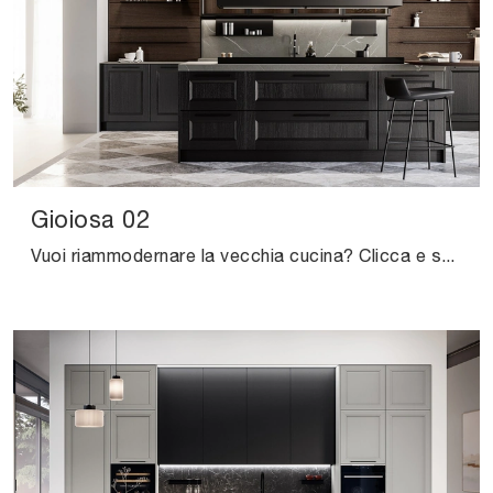
Gioiosa 02
Vuoi riammodernare la vecchia cucina? Clicca e scopri una ricca gamma di soluzioni classiche con isola: Gioiosa 02 ti sta aspettando!