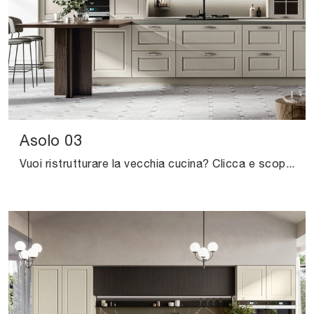
Asolo 03
Vuoi ristrutturare la vecchia cucina? Clicca e scopri una ricca gamma di soluzioni classiche con isola: Asolo 03 ti sta aspettando!