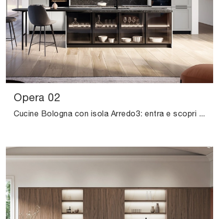
Opera 02
Cucine Bologna con isola Arredo3: entra e scopri un universo di stile e design! La cucina tradizionale Opera 02 ti aspetta.