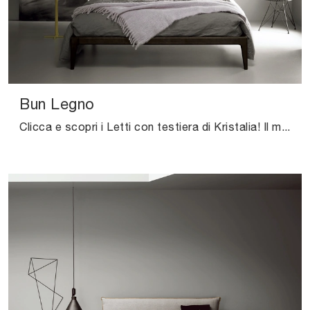
Bun Legno
Clicca e scopri i Letti con testiera di Kristalia! Il modello Bun Legno in legno ti aspetta nelle versioni matrimoniali.