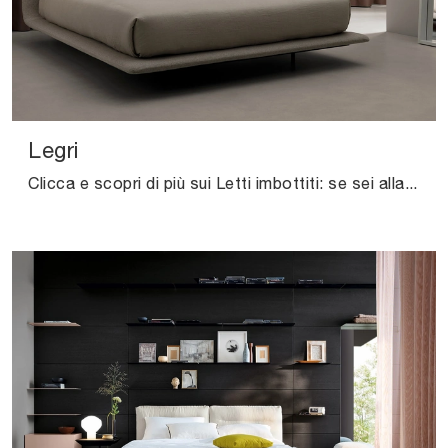
Legri
Clicca e scopri di più sui Letti imbottiti: se sei alla ricerca di modelli matrimoniali design, il modello Legri Kristalia fa per te.