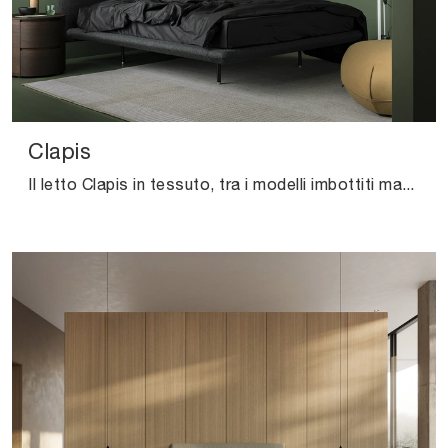
Clapis
Il letto Clapis in tessuto, tra i modelli imbottiti matrimoniali moderni di Kristalia, è ideale per assicurarti il sonno più profondo.