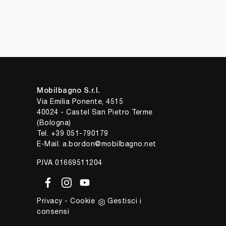
Mobilbagno S.r.l.
Via Emilia Ponente, 4515
40024 - Castel San Pietro Terme
(Bologna)
Tel.
+39 051-790179
E-Mail.
a.bordon@mobilbagno.net
P.IVA 01669511204
Privacy
-
Cookie
Gestisci i
consensi