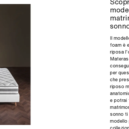
Scopr
model
matrim
sonno
Il model
foam è e
riposa l
Materass
consegue
per ques
che pres
riposo m
anatomic
e potrai
matrimon
sonno ti
modello 
collezio