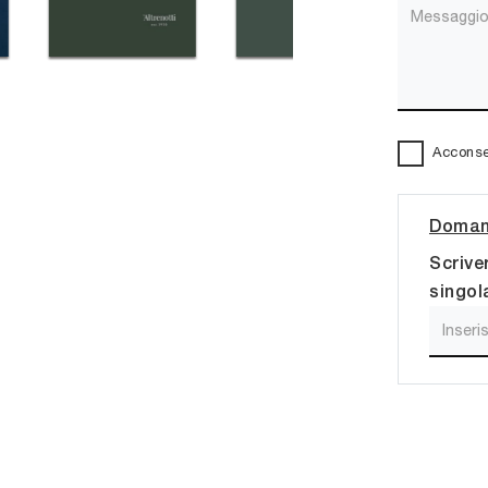
Acconsen
Domand
Scrive
singol