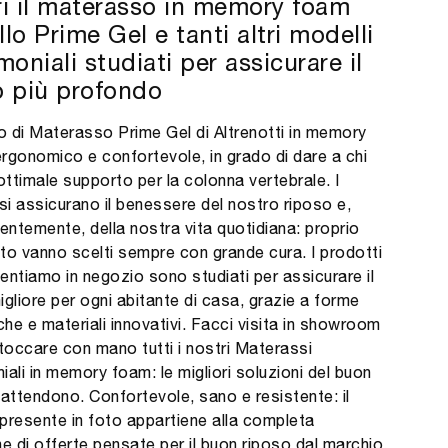
i il materasso in memory foam
lo Prime Gel e tanti altri modelli
oniali studiati per assicurare il
 più profondo
lo di Materasso Prime Gel di Altrenotti in memory
rgonomico e confortevole, in grado di dare a chi
'ottimale supporto per la colonna vertebrale. I
i assicurano il benessere del nostro riposo e,
ntemente, della nostra vita quotidiana: proprio
to vanno scelti sempre con grande cura. I prodotti
entiamo in negozio sono studiati per assicurare il
igliore per ogni abitante di casa, grazie a forme
he e materiali innovativi. Facci visita in showroom
 toccare con mano tutti i nostri Materassi
iali in memory foam: le migliori soluzioni del buon
 attendono. Confortevole, sano e resistente: il
presente in foto appartiene alla completa
ne di offerte pensate per il buon riposo dal marchio.