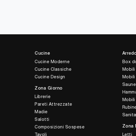
Cucine
Arred
Cucine Moderne
Box d
Cucine Classiche
Mobili
Cucine Design
Mobil
Saune
Zona Giorno
Hamm
Librerie
Mobili
Pareti Attrezzate
Rubine
Madie
Sanita
Salotti
Composizioni Sospese
Zona 
Tavoli
Letti