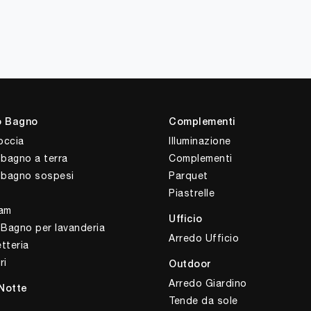
o Bagno
Complementi
occia
Illuminazione
 bagno a terra
Complementi
i bagno sospesi
Parquet
Piastrelle
am
Ufficio
 Bagno per lavanderia
Arredo Ufficio
tteria
ri
Outdoor
Arredo Giardino
Notte
Tende da sole