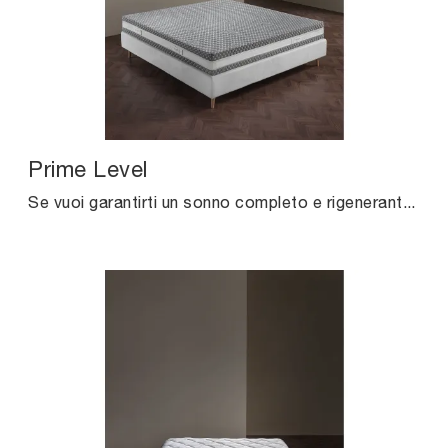
Prime Level
Se vuoi garantirti un sonno completo e rigenerante, scopri i Materassi in memory foam matrimoniali come il modello Prime Level Altrenotti.