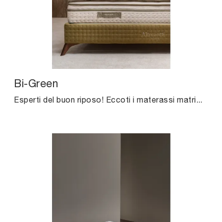
Bi-Green
Esperti del buon riposo! Eccoti i materassi matrimoniali in lattice di Altrenotti: clicca e ottieni informazioni sul modello Bi-Green.