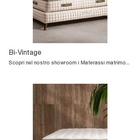
Bi-Vintage
Scopri nel nostro showroom i Materassi matrimoniali: il modello Bi-Vintage a molle insacchettate ti attende per assicurarti il relax totale.