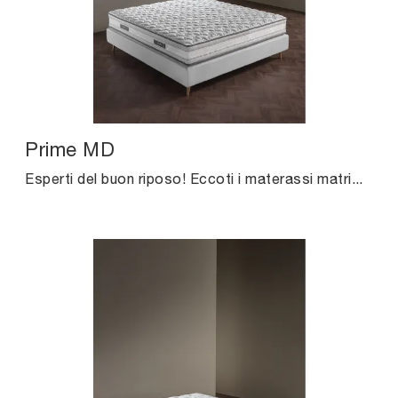
Prime MD
Esperti del buon riposo! Eccoti i materassi matrimoniali in memory foam di Altrenotti: clicca e ottieni informazioni sul modello Prime MD.