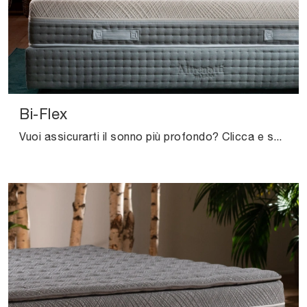
Bi-Flex
Vuoi assicurarti il sonno più profondo? Clicca e scopri di più sul materasso Bi-Flex tra i modelli in memory foam matrimoniali di Altrenotti!