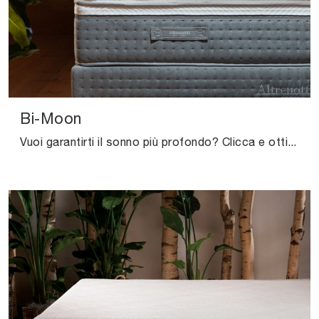
Bi-Moon
Vuoi garantirti il sonno più profondo? Clicca e ottieni informazioni sul materasso Bi-Moon tra i modelli a molle insacchettate matrimoniali di ...