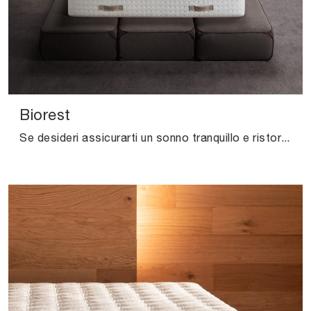
Biorest
Se desideri assicurarti un sonno tranquillo e ristoratore, scopri i Materassi a molle insacchettate matrimoniali come il modello Biorest Altrenotti.