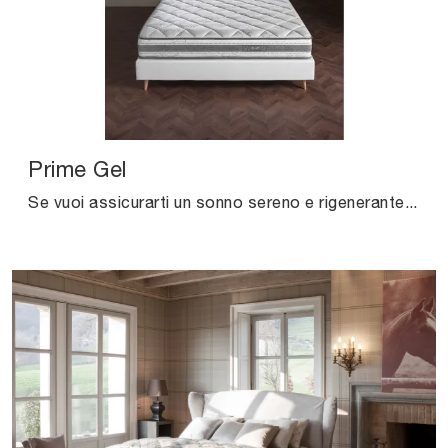
Prime Gel
Se vuoi assicurarti un sonno sereno e rigenerante, scopri i Materassi in memory foam matrimoniali come il modello Prime Gel Altrenotti.