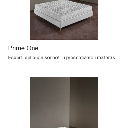
Prime One
Esperti del buon sonno! Ti presentiamo i materassi matrimoniali in lattice di Altrenotti: clicca e ottieni informazioni sul modello Prime One.