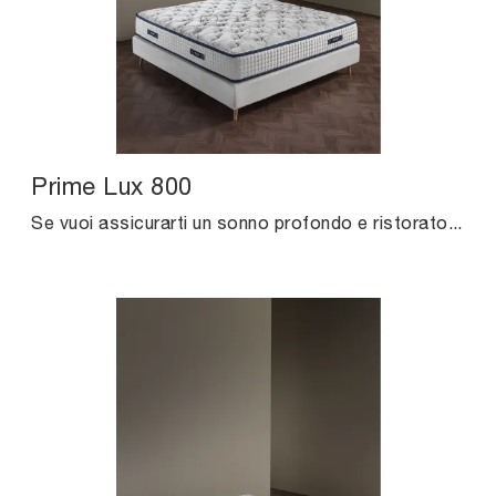
Prime Lux 800
Se vuoi assicurarti un sonno profondo e ristoratore, scopri i Materassi a molle insacchettate matrimoniali come il modello Prime Lux 800 Altrenotti.