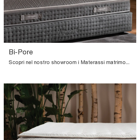
Bi-Pore
Scopri nel nostro showroom i Materassi matrimoniali: il modello Bi-Pore in memory foam ti sta aspettando per garantirti il relax totale.