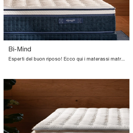
Bi-Mind
Esperti del buon riposo! Ecco qui i materassi matrimoniali a molle insacchettate di Altrenotti: clicca e ottieni informazioni sul modello Bi-Mind.