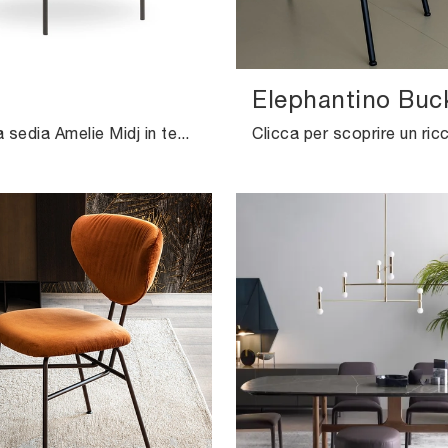
Elephantino Buc
Con questa sedia Amelie Midj in tessuto, una tra le nostre sedute fisse moderne, potrai arricchire i tuoi locali.