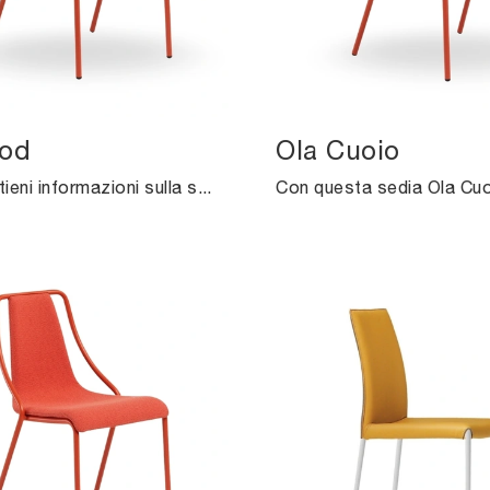
od
Ola Cuoio
Clicca e ottieni informazioni sulla sedia Ola Wood di Midj in legno: le più originali Sedie fisse design ti attendono.