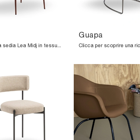
Guapa
Con questa sedia Lea Midj in tessuto, una tra le nostre sedute fisse moderne, potrai impreziosire i tuoi spazi.