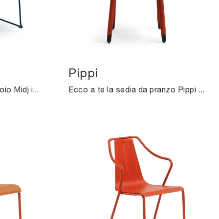
Pippi
Con questa sedia Slim Cuoio Midj in cuoio, una tra le nostre sedute fisse moderne, potrai impreziosire i tuoi interni.
Ecco a te la sedia da pranzo Pippi per atmosfere design, tra le più belle Sedie fisse di Midj.