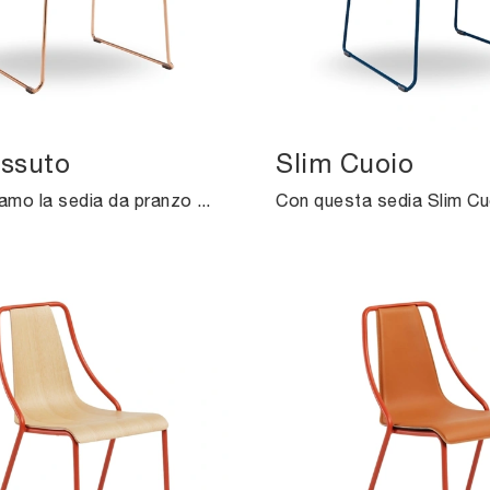
essuto
Slim Cuoio
Ti presentiamo la sedia da pranzo Slim Tessuto per atmosfere moderne, tra le più originali Sedie fisse di Midj.