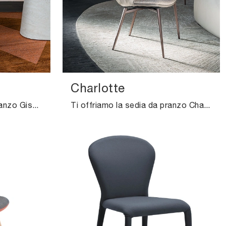
Charlotte
Ti offriamo la sedia da pranzo Giselle per ambientazioni moderne, tra le più esclusive Sedie fisse di Cattelan Italia.
Ti offriamo la sedia da pranzo Charlotte per atmosfere design, tra le più belle Sedie fisse di Cattelan Italia.