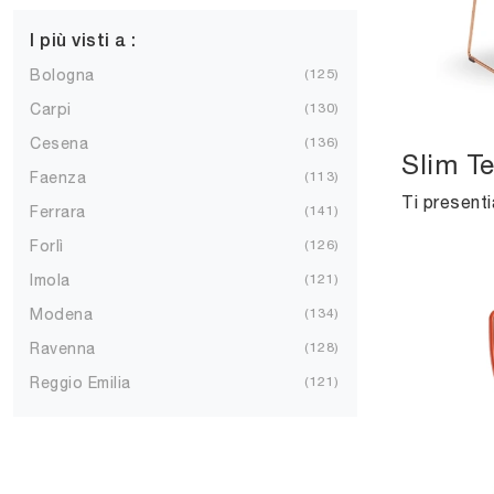
I più visti a :
Bologna
125
Carpi
130
Cesena
136
Slim T
Faenza
113
Ferrara
141
Forlì
126
Imola
121
Modena
134
Ravenna
128
Reggio Emilia
121