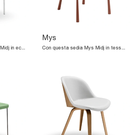
Mys
Con questa sedia Nuvola Midj in ecopelle, una delle nostre sedute fisse moderne, potrai arricchire i tuoi locali.
Con questa sedia Mys Midj in tessuto, una delle nostre sedute fisse design, potrai completare i tuoi locali.