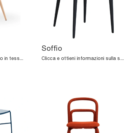
Soffio
Cerchi una sedia da pranzo in tessuto? Clicca e scopri il modello Sonny di Midj per completare i tuoi spazi ottimamente.
Clicca e ottieni informazioni sulla seduta Soffio di Midj in tessuto: le più belle Sedie fisse moderne ti aspettano.