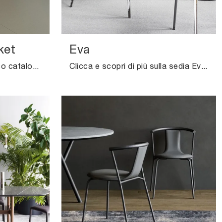
ket
Eva
Clicca per scoprire un ricco catalogo di sedie fisse per stanze moderne: il modello Elephantino Bucket di Kristalia ti attende!
Clicca e scopri di più sulla sedia Eva di Cattelan Italia in pelle: le più originali Sedie fisse design ti aspettano.