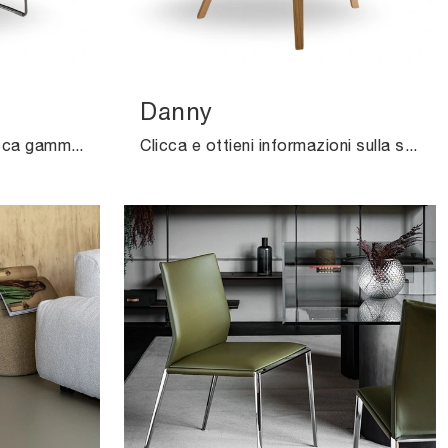
Danny
Clicca per scoprire una ricca gamma di sedie fisse per stanze design: il modello Guapa di Midj ti attende!
Clicca e ottieni informazioni sulla sedia Danny di Midj in pelle: le più esclusive Sedie fisse moderne ti aspettano.