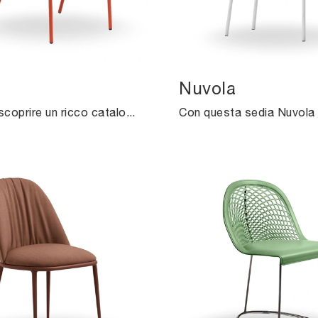
Nuvola
Clicca per scoprire un ricco catalogo di sedie fisse per stanze design: il modello Ola di Midj ti attende!