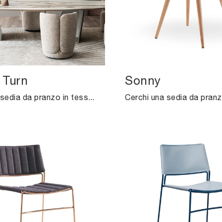
 Turn
Sonny
Cerchi una sedia da pranzo in tessuto? Clicca e scopri il modello Britney Turn di Cattelan Italia per ultimare i tuoi locali perfettamente.