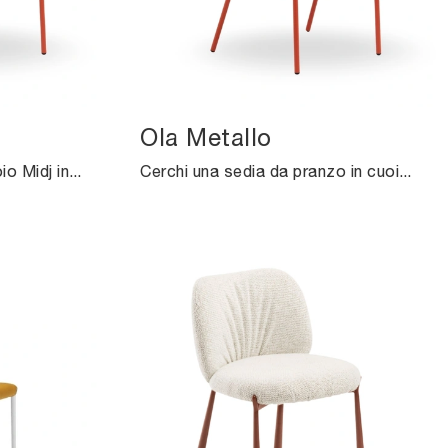
Ola Metallo
Con questa sedia Ola Cuoio Midj in cuoio, una tra le nostre sedute fisse design, potrai impreziosire i tuoi interni.
Cerchi una sedia da pranzo in cuoio? Clicca e scopri il modello Ola Metallo di Midj per completare i tuoi locali al meglio.