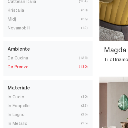
Cattelan Italia
104
Kristalia
30
Midj
68
Novamobili
12
Magda 
Ambiente
Da Cucina
125
Da Pranzo
130
Materiale
In Cuoio
30
In Ecopelle
22
In Legno
28
In Metallo
13