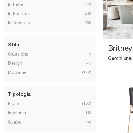
In Pelle
77
In Plastica
29
In Tessuto
56
Stile
Britney
Classiche
2
Design
81
Moderne
172
Tipologia
Fisse
157
Impilabili
19
Sgabelli
79