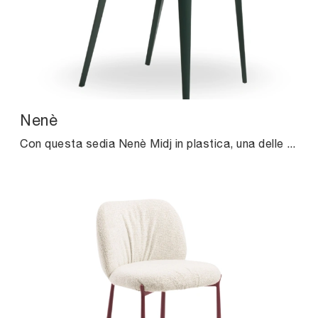
Nenè
Con questa sedia Nenè Midj in plastica, una delle nostre sedute impilabili moderne, potrai arricchire i tuoi locali.