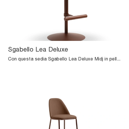
Sgabello Lea Deluxe
Con questa sedia Sgabello Lea Deluxe Midj in pelle, una tra le nostre sedute sgabelli moderne, potrai arricchire i tuoi locali.