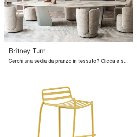
Britney Turn
Cerchi una sedia da pranzo in tessuto? Clicca e scopri il modello Britney Turn di Cattelan Italia per ultimare i tuoi locali perfettamente.