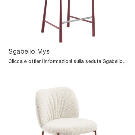
Sgabello Mys
Clicca e ottieni informazioni sulla seduta Sgabello Mys di Midj in tessuto: le più belle Sedie sgabelli design ti aspettano.