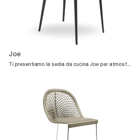
Joe
Ti presentiamo la sedia da cucina Joe per atmosfere moderne, tra le più originali Sedie fisse di Midj.