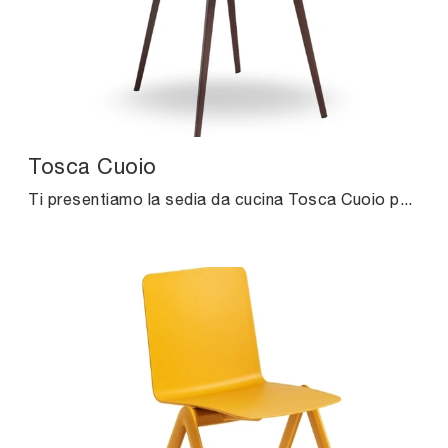
Tosca Cuoio
Ti presentiamo la sedia da cucina Tosca Cuoio per ambientazioni moderne, tra le più belle Sedie fisse di Midj.