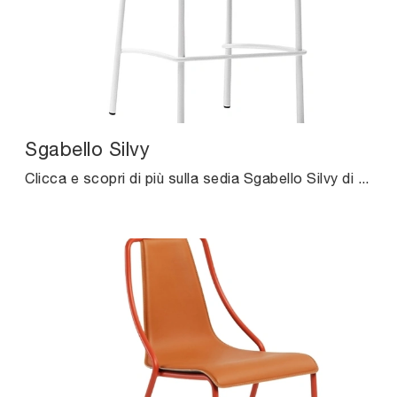
Sgabello Silvy
Clicca e scopri di più sulla sedia Sgabello Silvy di Midj in cuoio: le più belle Sedie sgabelli moderne ti attendono.