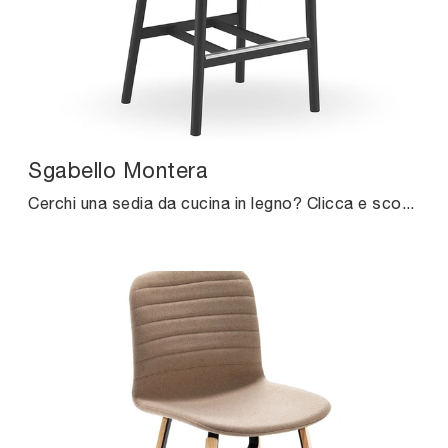
Sgabello Montera
Cerchi una sedia da cucina in legno? Clicca e scopri il modello Sgabello Montera di Midj per completare i tuoi locali al meglio.