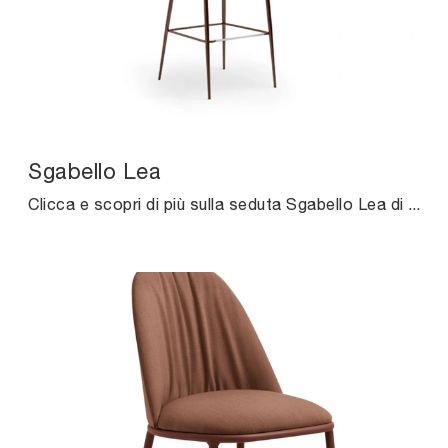
Sgabello Lea
Clicca e scopri di più sulla seduta Sgabello Lea di Midj in tessuto: le più belle Sedie sgabelli moderne ti attendono.