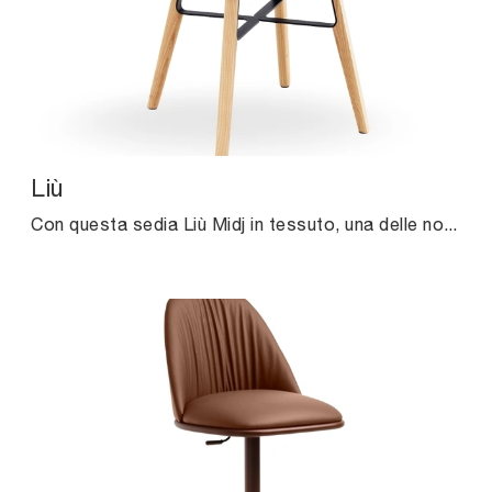
Liù
Con questa sedia Liù Midj in tessuto, una delle nostre sedute fisse moderne, potrai valorizzare i tuoi spazi.