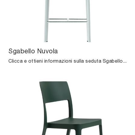
Sgabello Nuvola
Clicca e ottieni informazioni sulla seduta Sgabello Nuvola di Midj in cuoio: le più belle Sedie sgabelli moderne ti attendono.