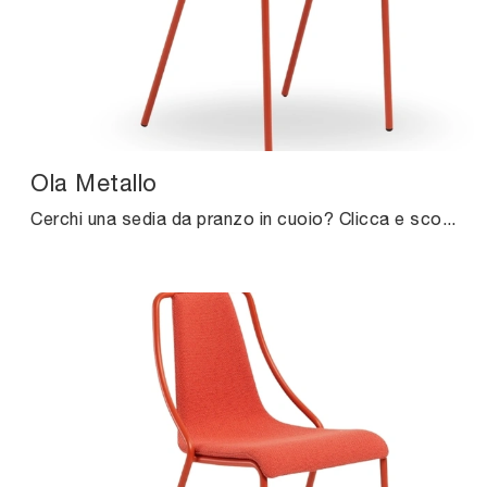
Ola Metallo
Cerchi una sedia da pranzo in cuoio? Clicca e scopri il modello Ola Metallo di Midj per completare i tuoi locali al meglio.