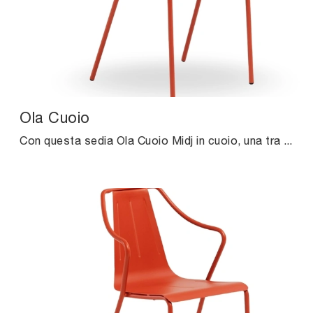
Ola Cuoio
Con questa sedia Ola Cuoio Midj in cuoio, una tra le nostre sedute fisse design, potrai impreziosire i tuoi interni.