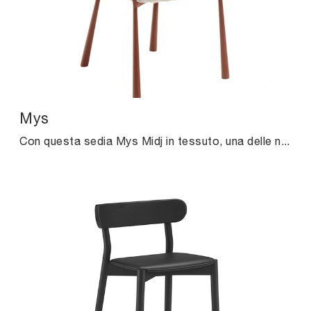
Mys
Con questa sedia Mys Midj in tessuto, una delle nostre sedute fisse design, potrai completare i tuoi locali.