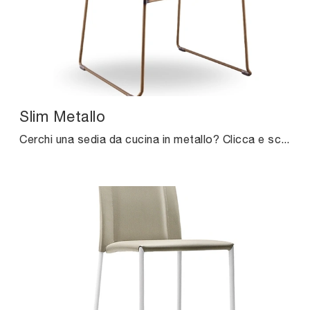
Slim Metallo
Cerchi una sedia da cucina in metallo? Clicca e scopri il modello Slim Metallo di Midj per completare i tuoi interni alla perfezione.