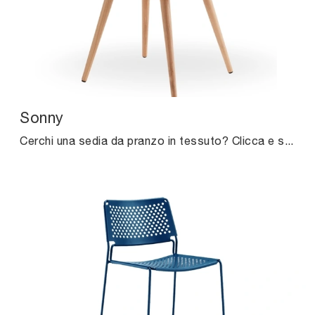
Sonny
Cerchi una sedia da pranzo in tessuto? Clicca e scopri il modello Sonny di Midj per completare i tuoi spazi ottimamente.