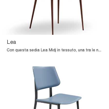
Lea
Con questa sedia Lea Midj in tessuto, una tra le nostre sedute fisse moderne, potrai impreziosire i tuoi spazi.