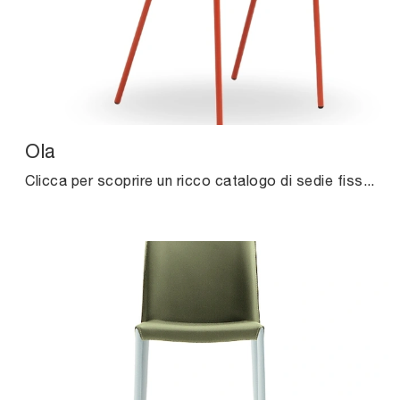
Ola
Clicca per scoprire un ricco catalogo di sedie fisse per stanze design: il modello Ola di Midj ti attende!