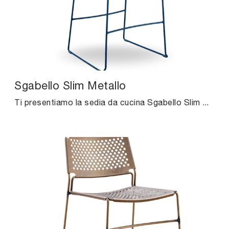
Sgabello Slim Metallo
Ti presentiamo la sedia da cucina Sgabello Slim Metallo per ambientazioni moderne, tra le più esclusive Sedie sgabelli di Midj.