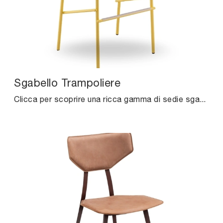
Sgabello Trampoliere
Clicca per scoprire una ricca gamma di sedie sgabelli per stanze moderne: il modello Sgabello Trampoliere di Midj ti aspetta!