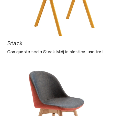
Stack
Con questa sedia Stack Midj in plastica, una tra le nostre sedute impilabili moderne, potrai completare i tuoi locali.