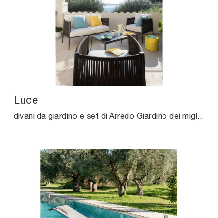
Luce
divani da giardino e set di Arredo Giardino dei migliori produttori: ottieni informazioni sul modello Luce di Unopiu, clicca subito!