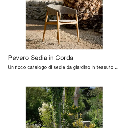
Pevero Sedia in Corda
Un ricco catalogo di sedie da giardino in tessuto ti sta aspettando nel nostro showroom: clicca e scopri il modello Pevero Sedia in Corda di Unopiu.