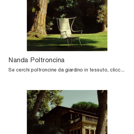
Nanda Poltroncina
Se cerchi poltroncine da giardino in tessuto, clicca e ottieni informazioni sul modello Nanda Poltroncina dell'azienda Unopiu.