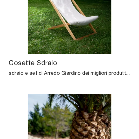
Cosette Sdraio
sdraio e set di Arredo Giardino dei migliori produttori: scopri di più sul modello Cosette Sdraio di Unopiu, clicca subito!