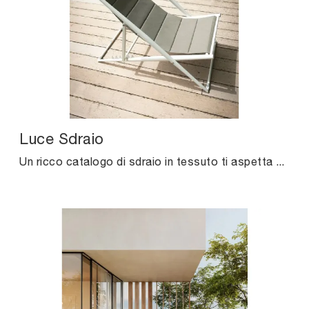
Luce Sdraio
Un ricco catalogo di sdraio in tessuto ti aspetta nel nostro punto vendita: clicca e scopri il modello Luce Sdraio di Unopiu.