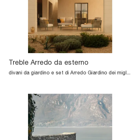
Treble Arredo da esterno
divani da giardino e set di Arredo Giardino dei migliori brand: scopri di più sul modello Treble Arredo da esterno di Unopiu, clicca subito!