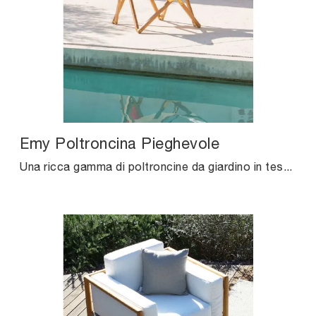
Emy Poltroncina Pieghevole
Una ricca gamma di poltroncine da giardino in tessuto ti aspetta nel nostro showroom: clicca e scopri il modello Emy Poltroncina Pieghevole di Unopiu.