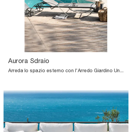
Aurora Sdraio
Arreda lo spazio esterno con l'Arredo Giardino Unopiu! Set e sdraio in tessuto, come il modello Aurora Sdraio, ti aspettano!