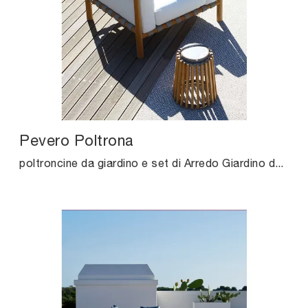
Pevero Poltrona
poltroncine da giardino e set di Arredo Giardino delle migliori marche: ottieni informazioni sul modello Pevero Poltrona di Unopiu, clicca subito!