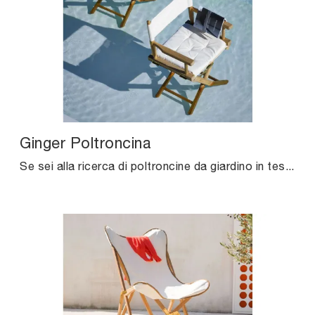
Ginger Poltroncina
Se sei alla ricerca di poltroncine da giardino in tessuto, clicca e scopri di più sul modello Ginger Poltroncina del brand Unopiu.