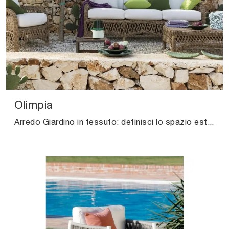
Olimpia
Arredo Giardino in tessuto: definisci lo spazio esterno con svariate offerte di divani da giardino dell'azienda Unopiu.