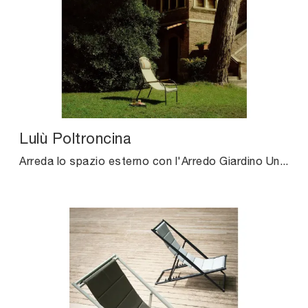
Lulù Poltroncina
Arreda lo spazio esterno con l'Arredo Giardino Unopiu! Set e poltroncine da giardino in tessuto, come il modello Lulù Poltroncina, ti attendono!