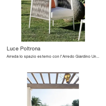
Luce Poltrona
Arreda lo spazio esterno con l'Arredo Giardino Unopiu! Set e poltroncine da giardino in tessuto, come il modello Luce Poltrona, ti attendono!