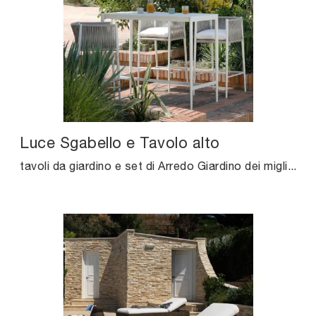
Luce Sgabello e Tavolo alto
tavoli da giardino e set di Arredo Giardino dei migliori produttori: scopri di più sul modello Luce Sgabello e Tavolo alto di Unopiu, clicca subito!