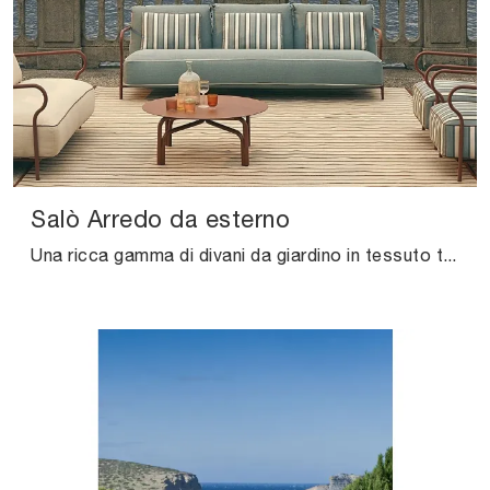
Salò Arredo da esterno
Una ricca gamma di divani da giardino in tessuto ti attende nel nostro showroom: clicca e scopri il modello Salò Arredo da esterno di Unopiu.