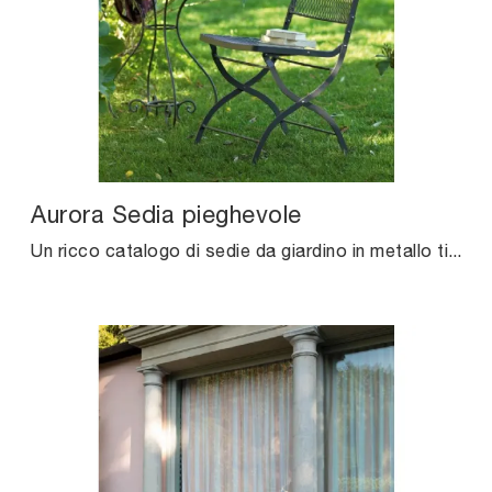
Aurora Sedia pieghevole
Un ricco catalogo di sedie da giardino in metallo ti sta aspettando nel nostro punto vendita: clicca e scopri il modello Aurora Sedia pieghevole di ...