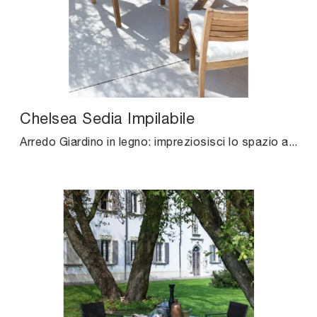
Chelsea Sedia Impilabile
Arredo Giardino in legno: impreziosisci lo spazio all'aperto con diverse soluzioni di sedie da giardino della marca Unopiu.