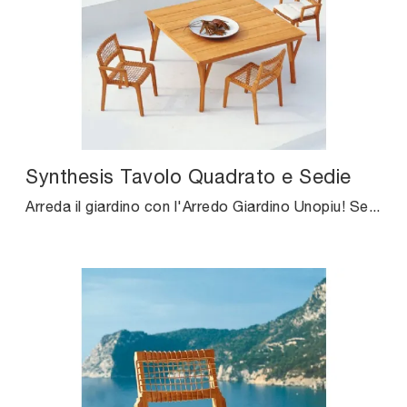
Synthesis Tavolo Quadrato e Sedie
Arreda il giardino con l'Arredo Giardino Unopiu! Set e tavoli da giardino in legno, come il modello Synthesis Tavolo Quadrato e Sedie, ti aspettano!