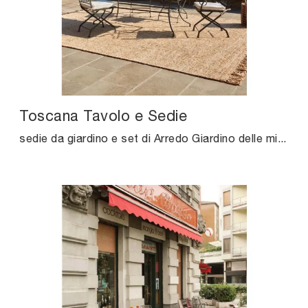
Toscana Tavolo e Sedie
sedie da giardino e set di Arredo Giardino delle migliori marche: ottieni informazioni sul modello Toscana Tavolo e Sedie di Unopiu, clicca subito!