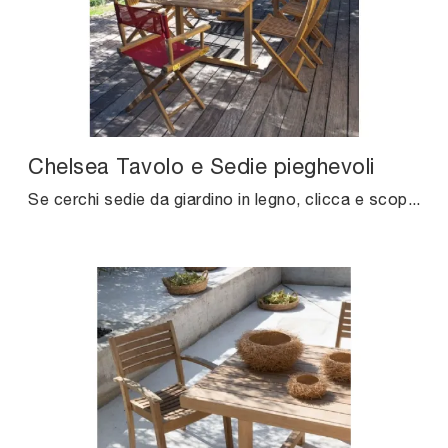
Chelsea Tavolo e Sedie pieghevoli
Se cerchi sedie da giardino in legno, clicca e scopri di più sul modello Chelsea Tavolo e Sedie pieghevoli dell'azienda Unopiu.