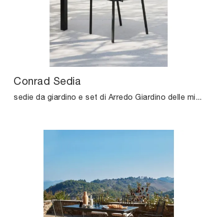
Conrad Sedia
sedie da giardino e set di Arredo Giardino delle migliori marche: scopri di più sul modello Conrad Sedia di Unopiu, clicca subito!