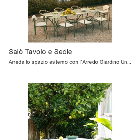
Salò Tavolo e Sedie
Arreda lo spazio esterno con l'Arredo Giardino Unopiu! Set e sedie da giardino in metallo, come il modello Salò Tavolo e Sedie, ti aspettano!