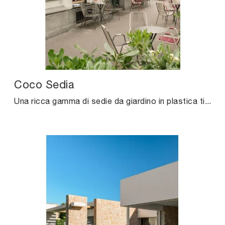
Coco Sedia
Una ricca gamma di sedie da giardino in plastica ti attende nel nostro showroom: clicca e scopri il modello Coco Sedia di Unopiu.