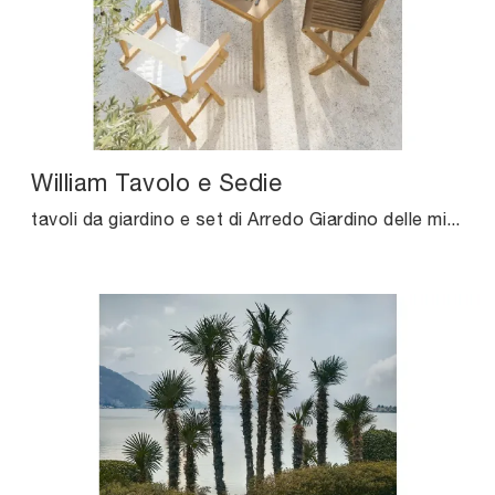
William Tavolo e Sedie
tavoli da giardino e set di Arredo Giardino delle migliori marche: scopri di più sul modello William Tavolo e Sedie di Unopiu, clicca subito!