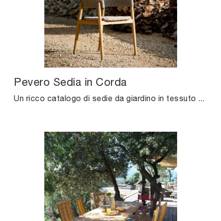
Pevero Sedia in Corda
Un ricco catalogo di sedie da giardino in tessuto ti sta aspettando nel nostro showroom: clicca e scopri il modello Pevero Sedia in Corda di Unopiu.