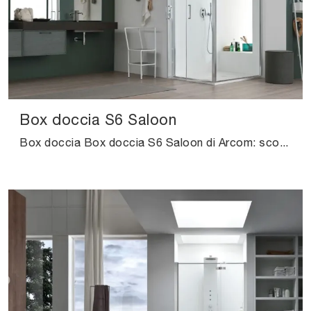
Box doccia S6 Saloon
Box doccia Box doccia S6 Saloon di Arcom: scopri l'Arredo Bagno in vetro moderno e arreda il bagno di casa.