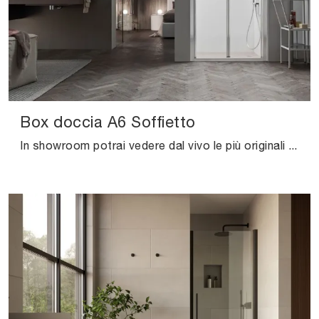
Box doccia A6 Soffietto
In showroom potrai vedere dal vivo le più originali composizioni arredative del noto e conosciuto brand: ti attendiamo per arredare insieme la stanza ...