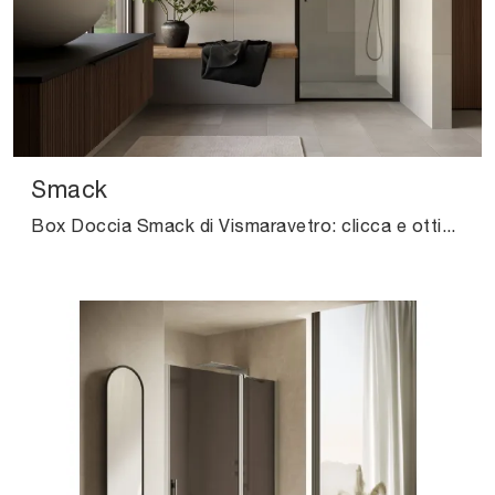
Smack
Box Doccia Smack di Vismaravetro: clicca e ottieni informazioni su box doccia in vetro e accessori del marchio.