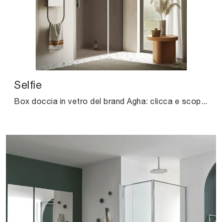
Selfie
Box doccia in vetro del brand Agha: clicca e scopri l'arredo bagno moderno Selfie per il bagno di casa.