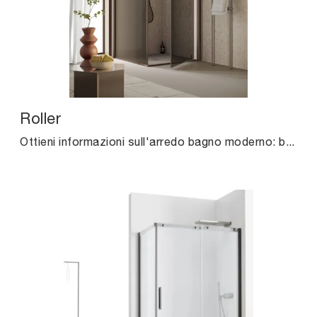
Roller
Ottieni informazioni sull'arredo bagno moderno: box doccia in vetro come il modello Roller di Agha ti aspettano.