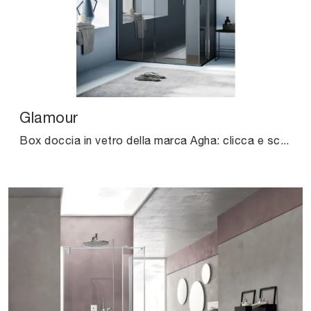
Glamour
Box doccia in vetro della marca Agha: clicca e scopri l'arredo bagno moderno Glamour per la stanza del benessere.