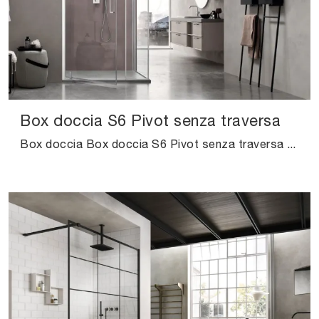
Box doccia S6 Pivot senza traversa
Box doccia Box doccia S6 Pivot senza traversa di Arcom: scopri l'Arredo Bagno in vetro moderno e arreda il bagno di casa.