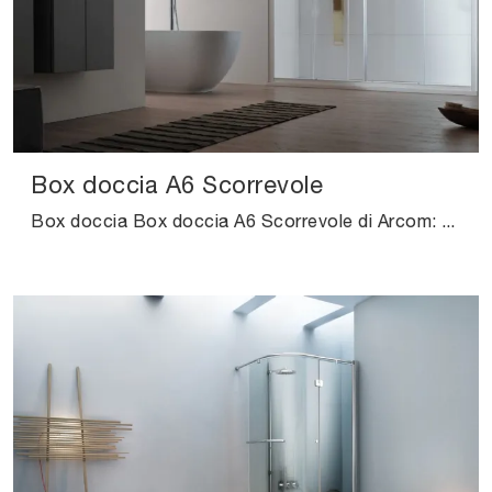
Box doccia A6 Scorrevole
Box doccia Box doccia A6 Scorrevole di Arcom: scopri l'Arredo Bagno in vetro moderno e arreda il bagno di casa.