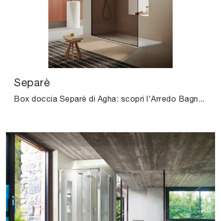
Separè
Box doccia Separè di Agha: scopri l'Arredo Bagno in vetro moderno e arreda la stanza del benessere.