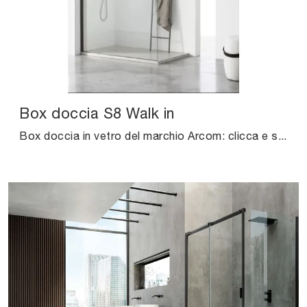
Box doccia S8 Walk in
Box doccia in vetro del marchio Arcom: clicca e scopri l'arredo bagno moderno Box doccia S8 Walk in per il bagno di casa.