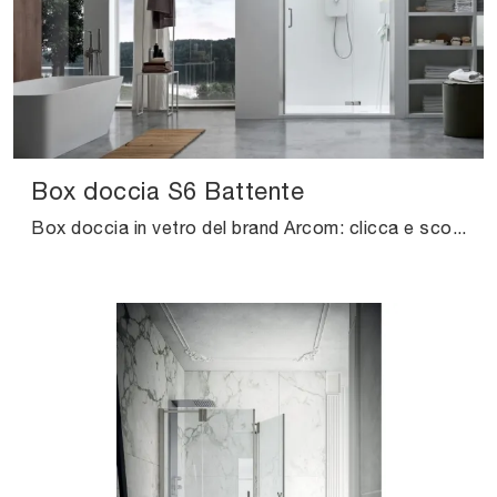
Box doccia S6 Battente
Box doccia in vetro del brand Arcom: clicca e scopri l'arredo bagno moderno Box doccia S6 Battente per la stanza del benessere.