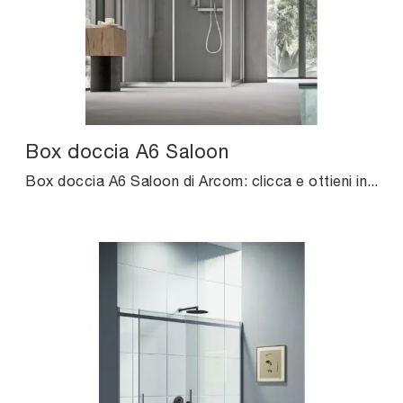
Box doccia A6 Saloon
Box doccia A6 Saloon di Arcom: clicca e ottieni informazioni su box doccia in metallo e elementi accessori del brand.