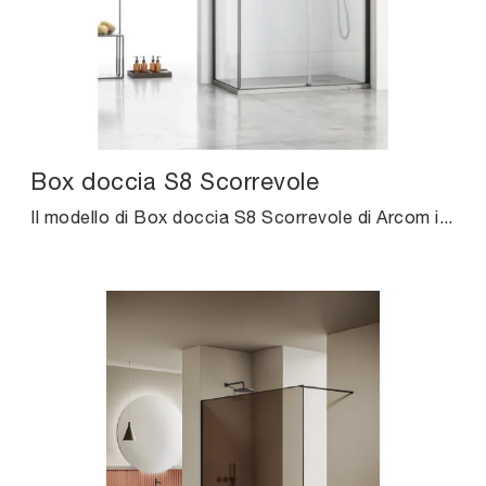
Box doccia S8 Scorrevole
Il modello di Box doccia S8 Scorrevole di Arcom in vetro ultima il locale unendo al meglio doti di classe con ergonomia e sicurezza.