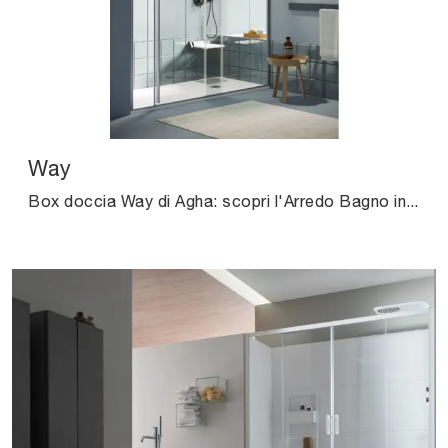
Way
Box doccia Way di Agha: scopri l'Arredo Bagno in vetro moderno e arreda il bagno di casa.