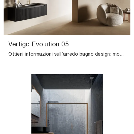
Vertigo Evolution 05
Ottieni informazioni sull'arredo bagno design: mobili bagno sospesi in laccato opaco come il modello Vertigo Evolution 05 di Puntotre ti aspettano.