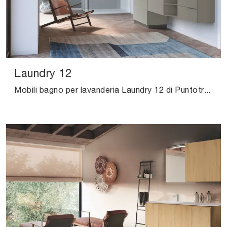
Laundry 12
Mobili bagno per lavanderia Laundry 12 di Puntotre: scopri l'Arredo Bagno in laminato moderno e arreda il tuo bagno.