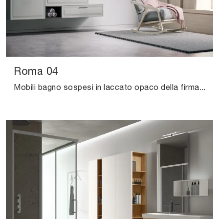
Roma 04
Mobili bagno sospesi in laccato opaco della firma Puntotre: clicca e scopri l'arredo bagno design Roma 04 per il bagno di casa.