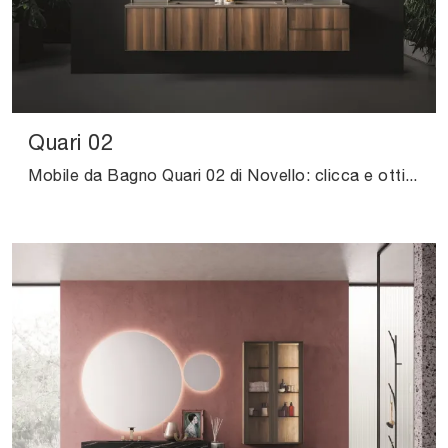
Quari 02
Mobile da Bagno Quari 02 di Novello: clicca e ottieni informazioni su mobili bagno sospesi in legno e elementi accessori del marchio.