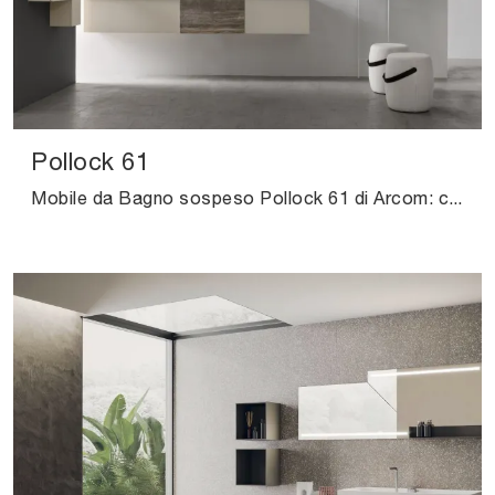
Pollock 61
Mobile da Bagno sospeso Pollock 61 di Arcom: clicca e scopri di più su mobili bagno sospesi in laccato opaco e elementi accessori della firma.