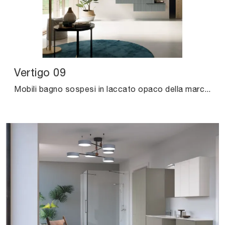
Vertigo 09
Mobili bagno sospesi in laccato opaco della marca Puntotre: clicca e scopri l'arredo bagno design Vertigo 09 per il tuo bagno.