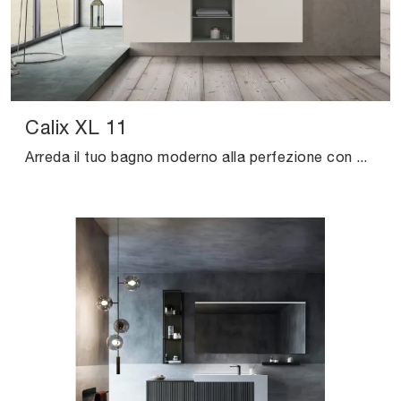
Calix XL 11
Arreda il tuo bagno moderno alla perfezione con Calix XL 11, mobili bagno sospesi e accessori in HPL di Novello.