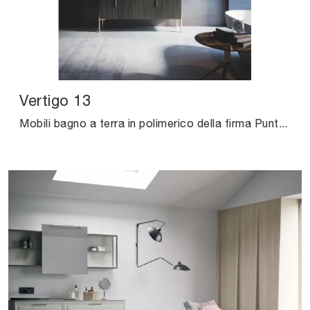
Vertigo 13
Mobili bagno a terra in polimerico della firma Puntotre: clicca e scopri l'arredo bagno moderno Vertigo 13 per il tuo bagno.