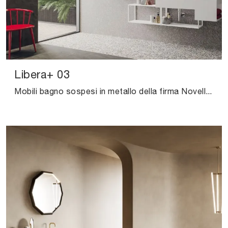
Libera+ 03
Mobili bagno sospesi in metallo della firma Novello: clicca e scopri l'arredo bagno moderno Libera+ 03 per la stanza del benessere.