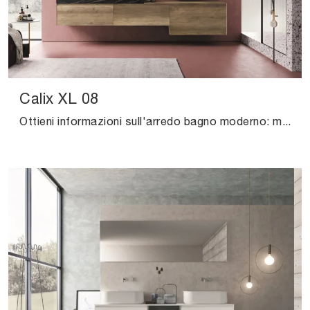
Calix XL 08
Ottieni informazioni sull'arredo bagno moderno: mobili bagno sospesi in HPL come il modello Calix XL 08 di Novello ti attendono.