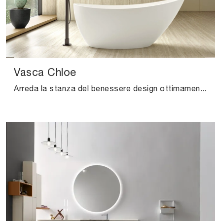
Vasca Chloe
Arreda la stanza del benessere design ottimamente con Vasca Chloe, sanitari e complementi in resina minerale di Arcom.