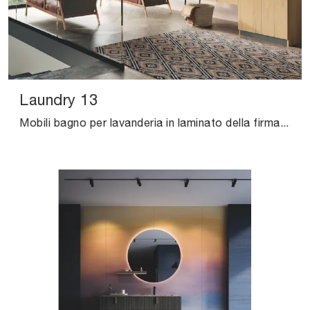
Laundry 13
Mobili bagno per lavanderia in laminato della firma Puntotre: clicca e scopri l'arredo bagno moderno Laundry 13 per la stanza del benessere.