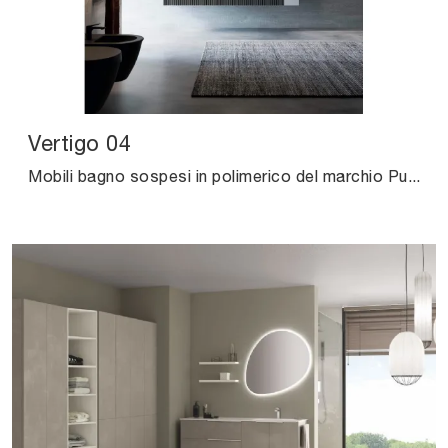
Vertigo 04
Mobili bagno sospesi in polimerico del marchio Puntotre: clicca e scopri l'arredo bagno design Vertigo 04 per la stanza del benessere.