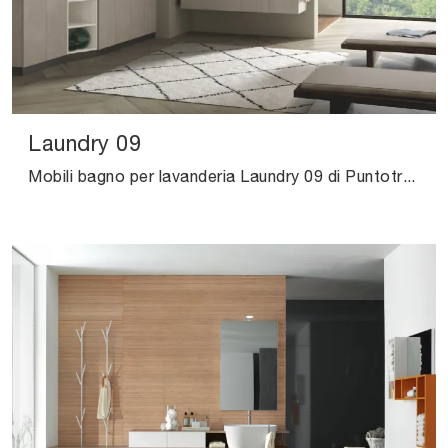
Laundry 09
Mobili bagno per lavanderia Laundry 09 di Puntotre: scopri l'Arredo Bagno in laminato moderno e arreda il tuo bagno.