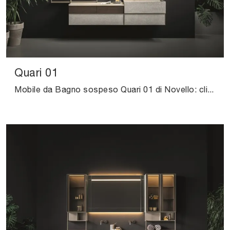
Quari 01
Mobile da Bagno sospeso Quari 01 di Novello: clicca e ottieni informazioni su mobili bagno sospesi in legno e accessori dell'azienda.