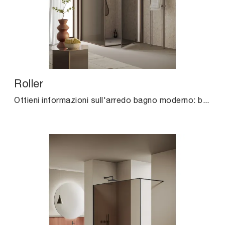
Roller
Ottieni informazioni sull'arredo bagno moderno: box doccia in vetro come il modello Roller di Agha ti aspettano.