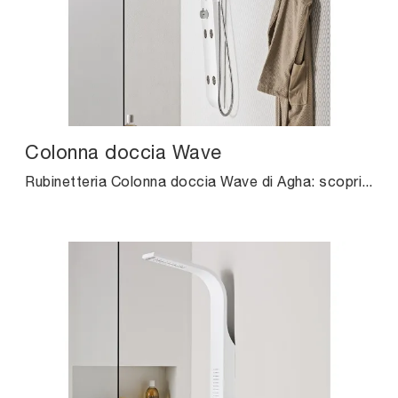
Colonna doccia Wave
Rubinetteria Colonna doccia Wave di Agha: scopri l'Arredo Bagno in metallo design e arreda il bagno di casa.