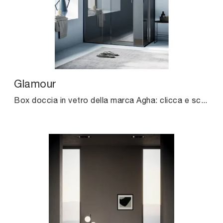
Glamour
Box doccia in vetro della marca Agha: clicca e scopri l'arredo bagno moderno Glamour per la stanza del benessere.