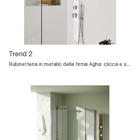
Trend 2
Rubinetteria in metallo della firma Agha: clicca e scopri l'arredo bagno moderno Trend 2 per la stanza del benessere.