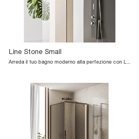
Line Stone Small
Arreda il tuo bagno moderno alla perfezione con Line Stone Small, rubinetteria e accessori in metallo di Agha.