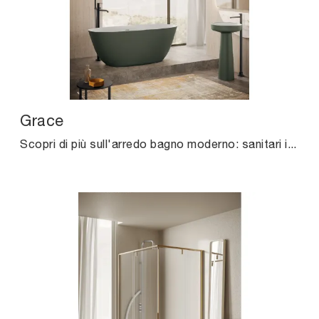
Grace
Scopri di più sull'arredo bagno moderno: sanitari in resina minerale come il modello Grace di Agha ti aspettano.