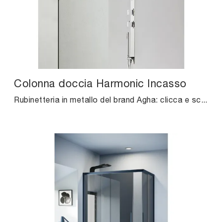
Colonna doccia Harmonic Incasso
Rubinetteria in metallo del brand Agha: clicca e scopri l'arredo bagno design Colonna doccia Harmonic Incasso per la stanza del benessere.