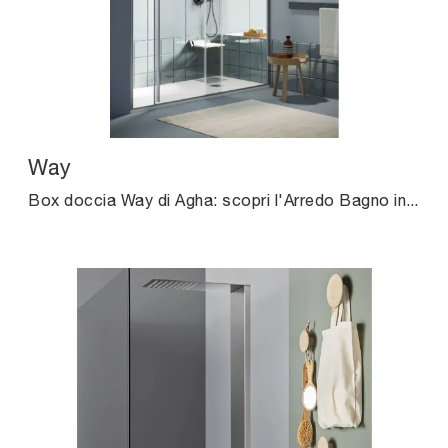
Way
Box doccia Way di Agha: scopri l'Arredo Bagno in vetro moderno e arreda il bagno di casa.