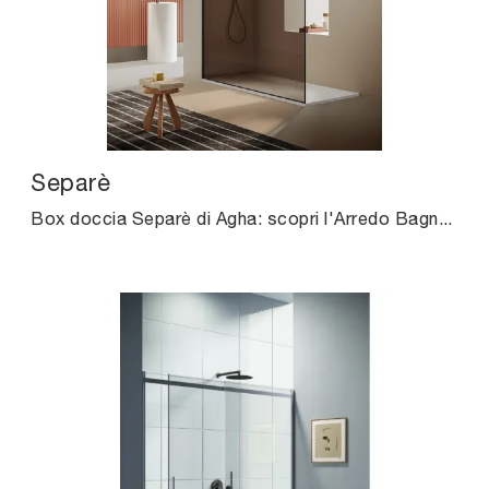
Separè
Box doccia Separè di Agha: scopri l'Arredo Bagno in vetro moderno e arreda la stanza del benessere.