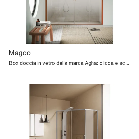
Magoo
Box doccia in vetro della marca Agha: clicca e scopri l'arredo bagno moderno Magoo per il bagno di casa.