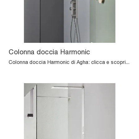
Colonna doccia Harmonic
Colonna doccia Harmonic di Agha: clicca e scopri di più su rubinetteria in metallo e elementi accessori della marca.