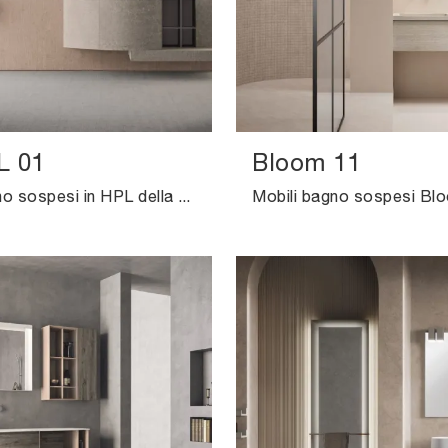
L 01
Bloom 11
Mobili bagno sospesi in HPL della marca Novello: clicca e scopri l'arredo bagno moderno Calix XL 01 per il bagno di casa.