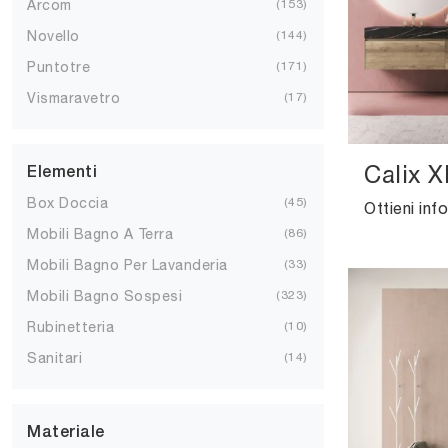
Arcom
153
Novello
144
Puntotre
171
Vismaravetro
17
Calix X
Elementi
Box Doccia
45
Mobili Bagno A Terra
86
Mobili Bagno Per Lavanderia
33
Mobili Bagno Sospesi
323
Rubinetteria
10
Sanitari
14
Materiale