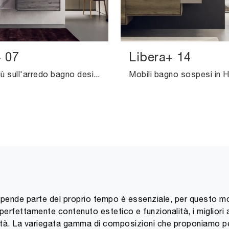
+ 07
Libera+ 14
Scopri di più sull'arredo bagno design: mobili bagno sospesi in HPL come il modello Libera+ 07 di Novello ti attendono.
spende parte del proprio tempo è essenziale, per questo mot
erfettamente contenuto estetico e funzionalità, i migliori a
lità. La variegata gamma di composizioni che proponiamo 