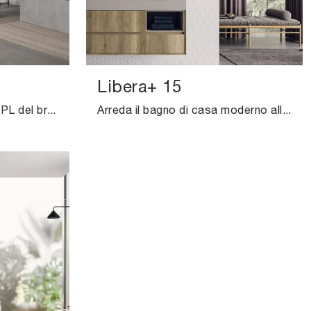
Libera+ 15
Mobili bagno sospesi in HPL del brand Novello: clicca e scopri l'arredo bagno moderno Calix XL 15 per il bagno di casa.
Arreda il bagno di casa moderno alla perfezione con Libera+ 15, mobili bagno sospesi e accessori in HPL di Novello.