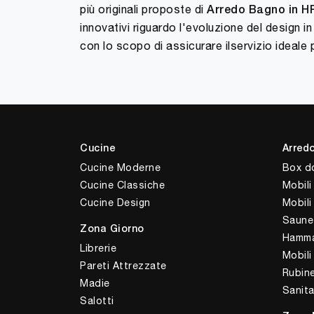
più originali proposte di
Arredo Bagno
in H
innovativi riguardo l'evoluzione del design 
con lo scopo di assicurare ilservizio ideale p
Cucine
Arred
Cucine Moderne
Box d
Cucine Classiche
Mobili
Cucine Design
Mobil
Saune
Zona Giorno
Hamm
Librerie
Mobili
Pareti Attrezzate
Rubine
Madie
Sanita
Salotti