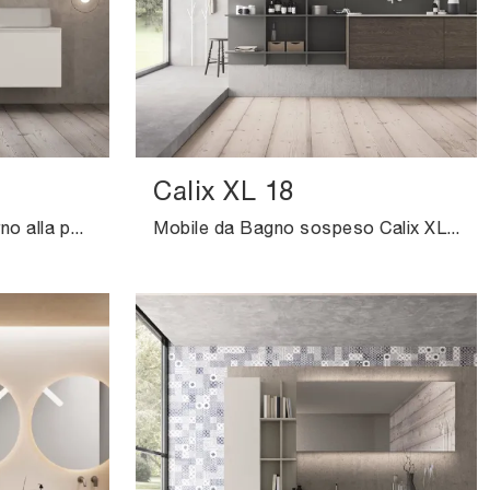
Calix XL 18
Arreda il tuo bagno moderno alla perfezione con Calix XL 11, mobili bagno sospesi e accessori in HPL di Novello.
Mobile da Bagno sospeso Calix XL 18 di Novello: clicca e scopri di più su mobili bagno sospesi in HPL e accessori del marchio.