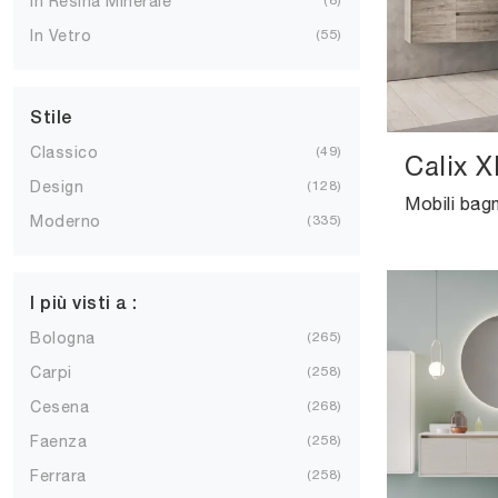
In Resina Minerale
In Vetro
55
Stile
Classico
49
Calix X
Design
128
Moderno
335
I più visti a :
Bologna
265
Carpi
258
Cesena
268
Faenza
258
Ferrara
258