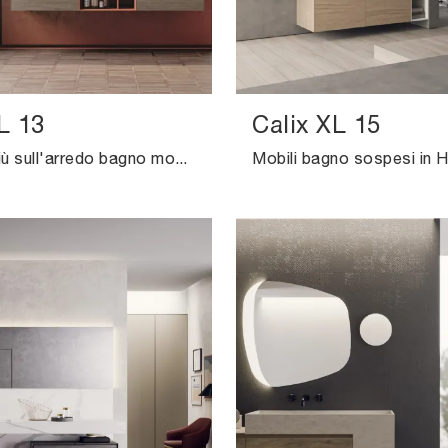
L 13
Calix XL 15
Scopri di più sull'arredo bagno moderno: mobili bagno sospesi in HPL come il modello Calix XL 13 di Novello ti attendono.