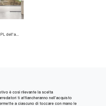
Mobili bagno sospesi in HPL dell'azienda Novello: clicca e scopri l'arredo bagno moderno Libera+ 14 per il bagno di casa.
ivo è così rilevante la scelta
rredatori ti affiancheranno nell’acquisto
permette a ciascuno di toccare con mano le