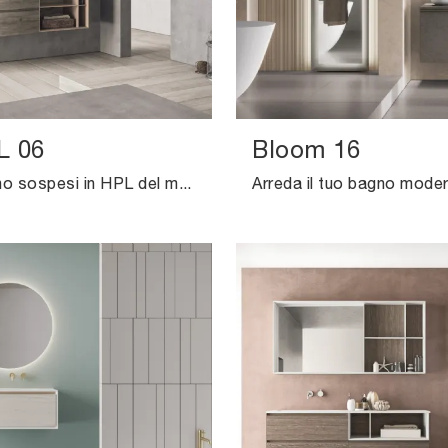
L 06
Bloom 16
Mobili bagno sospesi in HPL del marchio Novello: clicca e scopri l'arredo bagno design Calix XL 06 per il tuo bagno.