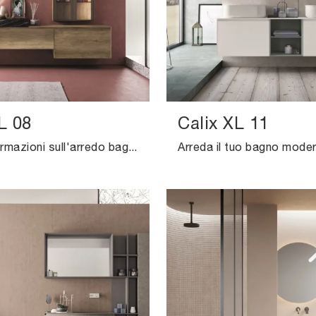
L 08
Calix XL 11
Ottieni informazioni sull'arredo bagno moderno: mobili bagno sospesi in HPL come il modello Calix XL 08 di Novello ti attendono.