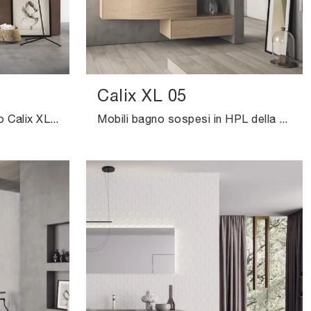
Calix XL 05
Mobile da Bagno sospeso Calix XL 03 di Novello: clicca e scopri di più su mobili bagno sospesi in HPL e accessori del marchio.
Mobili bagno sospesi in HPL della firma Novello: clicca e scopri l'arredo bagno design Calix XL 05 per il bagno di casa.