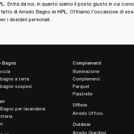
. Entra da noi, in quanto siamo il posto giusto in cui cono
PL
in fatto di Arredo Bagno
. Offriamo l'occasione di esse
in HPL
er i desideri personali.
o Bagno
Complementi
occia
Illuminazione
 bagno a terra
Complementi
i bagno sospesi
Parquet
Piastrelle
am
Ufficio
 Bagno per lavanderia
Arredo Ufficio
tteria
ri
Outdoor
Arredo Giardino