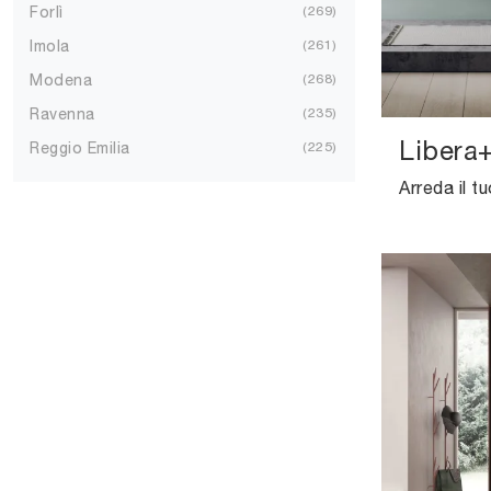
Forlì
269
Imola
261
Modena
268
Ravenna
235
Libera
Reggio Emilia
225