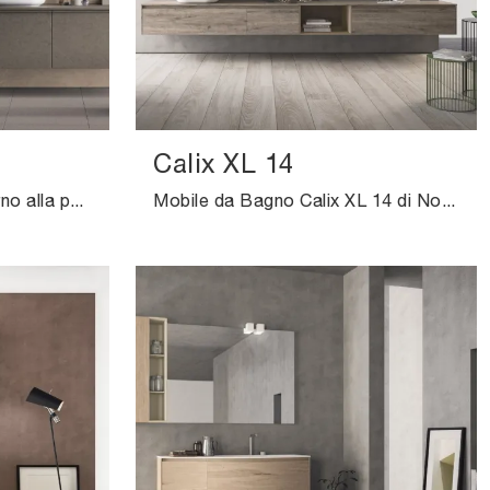
Calix XL 14
Arreda il tuo bagno moderno alla perfezione con Bloom 16, mobili bagno sospesi e complementi in HPL di Novello.
Mobile da Bagno Calix XL 14 di Novello: clicca e ottieni informazioni su mobili bagno sospesi in HPL e accessori della firma.