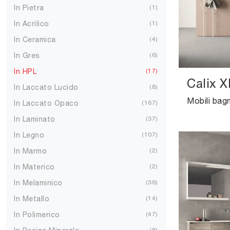
In Pietra
1
In Acrilico
1
In Ceramica
4
In Gres
6
In HPL
17
Calix X
In Laccato Lucido
8
In Laccato Opaco
167
In Laminato
37
In Legno
107
In Marmo
2
In Materico
2
In Melaminico
36
In Metallo
14
In Polimerico
47
8