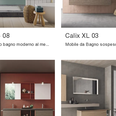
+ 08
Calix XL 03
Arreda il tuo bagno moderno al meglio con Libera+ 08, mobili bagno sospesi e accessori in HPL di Novello.