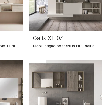
Calix XL 07
Mobili bagno sospesi Bloom 11 di Novello: scopri l'Arredo Bagno in HPL moderno e arreda il bagno di casa.
Mobili bagno sospesi in HPL dell'azienda Novello: clicca e scopri l'arredo bagno moderno Calix XL 07 per il bagno di casa.