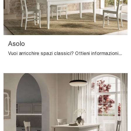
Asolo
Vuoi arricchire spazi classici? Ottieni informazioni sui tavoli classici allungabili: il modello da cucina Asolo ti sta aspettando.