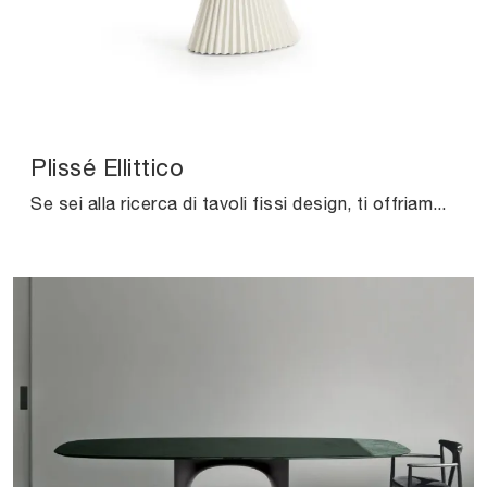
Plissé Ellittico
Se sei alla ricerca di tavoli fissi design, ti offriamo il modello da pranzo in marmo Plissé Ellittico del brand Midj.