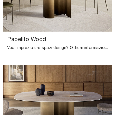
Papelito Wood
Vuoi impreziosire spazi design? Ottieni informazioni sui tavoli design fissi: il modello da pranzo Papelito Wood ti attende.