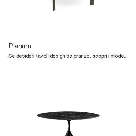
Planum
Se desideri tavoli design da pranzo, scopri i modelli fissi di Midj: clicca e scopri il modello Planum in marmo.