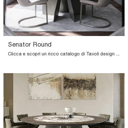
Senator Round
Clicca e scopri un ricco catalogo di Tavoli design fissi da pranzo! Il modello Senator Round di Cattelan Italia ti sta aspettando.