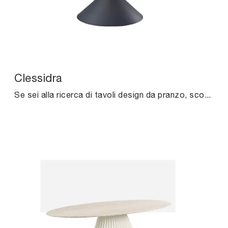
Clessidra
Se sei alla ricerca di tavoli design da pranzo, scopri i modelli fissi di Midj: clicca e scopri il modello Clessidra in ceramica.