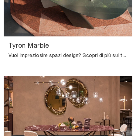
Tyron Marble
Vuoi impreziosire spazi design? Scopri di più sui tavoli design fissi: il modello da pranzo Tyron Marble ti attende.