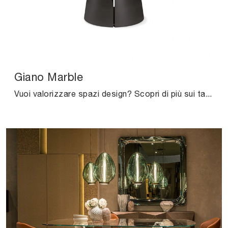
Giano Marble
Vuoi valorizzare spazi design? Scopri di più sui tavoli design fissi: il modello da pranzo Giano Marble ti attende.