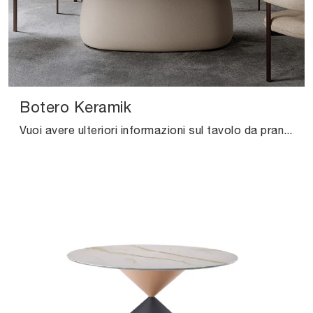
Botero Keramik
Vuoi avere ulteriori informazioni sul tavolo da pranzo Botero Keramik di Cattelan Italia? Clicca e ottieni informazioni sui modelli fissi del brand.