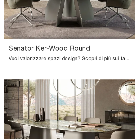
Senator Ker-Wood Round
Vuoi valorizzare spazi design? Scopri di più sui tavoli design fissi: il modello da pranzo Senator Ker-Wood Round ti attende.