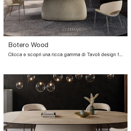
Botero Wood
Clicca e scopri una ricca gamma di Tavoli design fissi da pranzo! Il modello Botero Wood di Cattelan Italia ti sta aspettando.