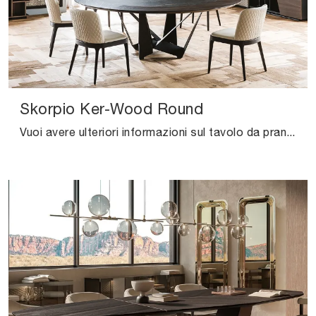
Skorpio Ker-Wood Round
Vuoi avere ulteriori informazioni sul tavolo da pranzo Skorpio Ker-Wood Round di Cattelan Italia? Clicca e ottieni informazioni sui modelli fissi del ...