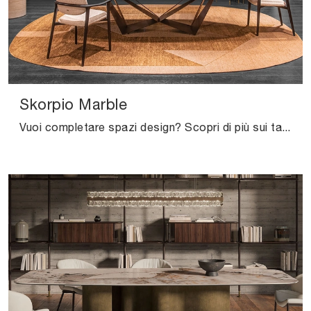
Skorpio Marble
Vuoi completare spazi design? Scopri di più sui tavoli design fissi: il modello da pranzo Skorpio Marble ti attende.