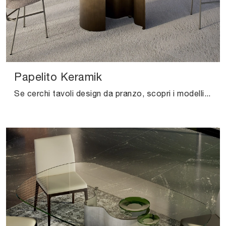
Papelito Keramik
Se cerchi tavoli design da pranzo, scopri i modelli fissi di Cattelan Italia: clicca e scopri il modello Papelito Keramik in ceramica.