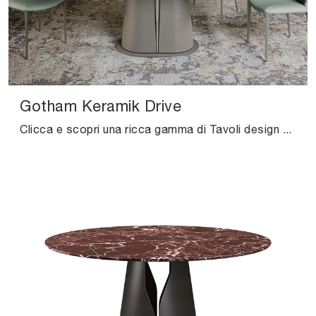
Gotham Keramik Drive
Clicca e scopri una ricca gamma di Tavoli design allungabili da pranzo! Il modello Gotham Keramik Drive di Cattelan Italia ti attende.