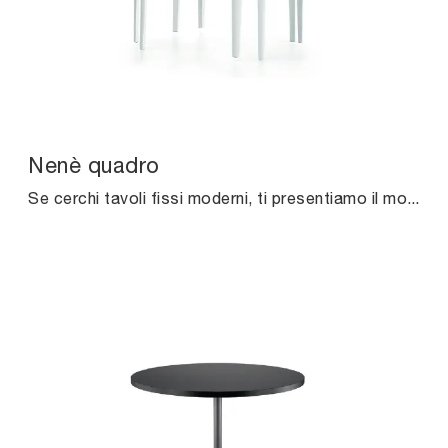
Nenè quadro
Se cerchi tavoli fissi moderni, ti presentiamo il modello da cucina in melaminico Nenè quadro della marca Midj.