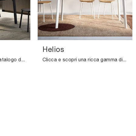
Helios
Clicca e scopri un ricco catalogo di Tavoli moderni allungabili da cucina! Il modello Paul di Arredo3 ti attende.
Clicca e scopri una ricca gamma di Tavoli moderni allungabili da cucina! Il modello Helios di Arredo3 ti sta aspettando.