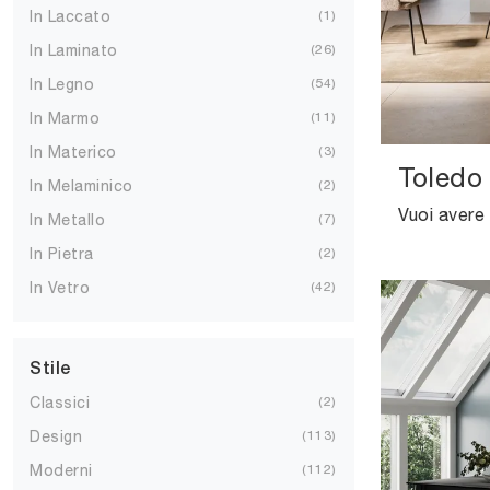
In Laccato
1
In Laminato
26
In Legno
54
In Marmo
11
In Materico
3
Toledo
In Melaminico
2
In Metallo
7
In Pietra
2
In Vetro
42
Stile
Classici
2
Design
113
Moderni
112