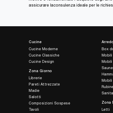
assicurare laconsulenza ideale per le richies
Cucine
Arred
Cucine Moderne
Box d
Cucine Classiche
Mobili
Cucine Design
Mobil
Saune
Zona Giorno
Hamm
Librerie
Mobili
Pareti Attrezzate
Rubine
Madie
Sanita
Salotti
Composizioni Sospese
Zona 
Tavoli
Letti