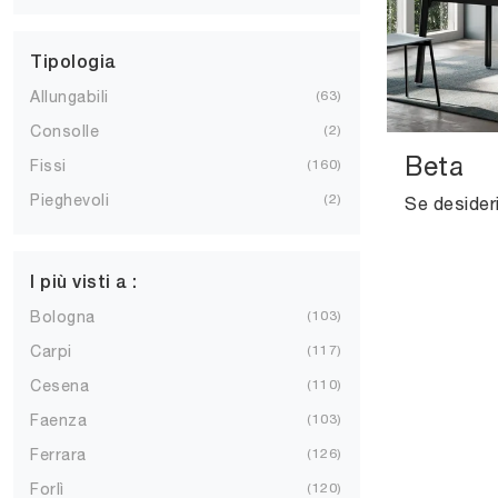
Tipologia
Allungabili
63
Consolle
2
Beta
Fissi
160
Pieghevoli
2
I più visti a :
Bologna
103
Carpi
117
Cesena
110
Faenza
103
Ferrara
126
Forlì
120