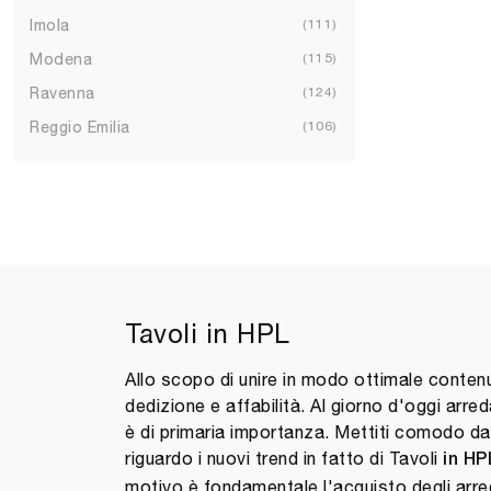
Imola
111
Modena
115
Ravenna
124
Reggio Emilia
106
Tavoli in HPL
Allo scopo di unire in modo ottimale contenut
dedizione e affabilità. Al giorno d'oggi arre
è di primaria importanza. Mettiti comodo da n
riguardo i nuovi trend in fatto di Tavoli
in HP
motivo è fondamentale l'acquisto degli arredi