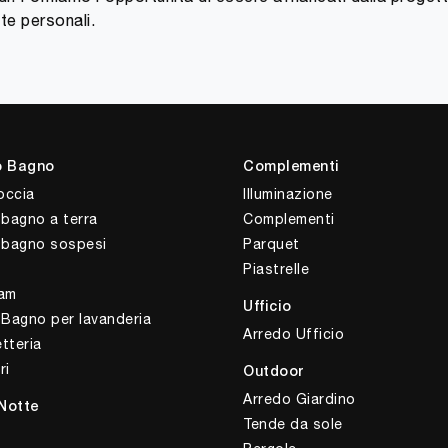
te personali.
o Bagno
Complementi
occia
Illuminazione
 bagno a terra
Complementi
i bagno sospesi
Parquet
Piastrelle
am
Ufficio
 Bagno per lavanderia
Arredo Ufficio
tteria
ri
Outdoor
Arredo Giardino
Notte
Tende da sole