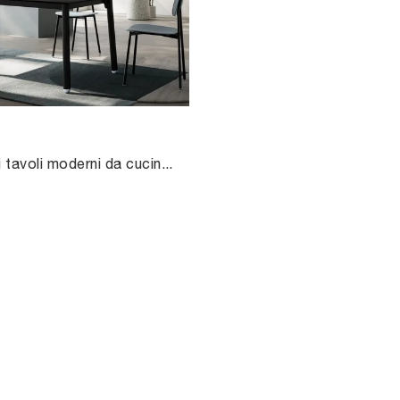
Se desideri tavoli moderni da cucina, scopri i modelli allungabili di Arredo3: clicca e scopri il modello Beta in HPL.