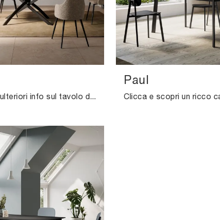
Paul
Vuoi avere ulteriori info sul tavolo da pranzo Toledo di Arredo3? Clicca e ottieni informazioni sui modelli allungabili dell'azienda.