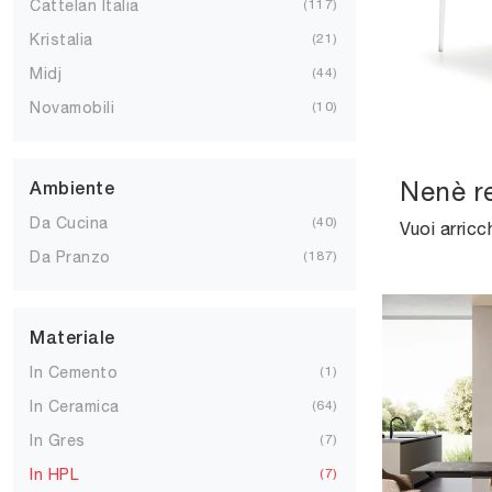
Cattelan Italia
117
Kristalia
21
Midj
44
Novamobili
10
Nenè r
Ambiente
Da Cucina
40
Da Pranzo
187
Materiale
In Cemento
1
In Ceramica
64
In Gres
7
In HPL
7