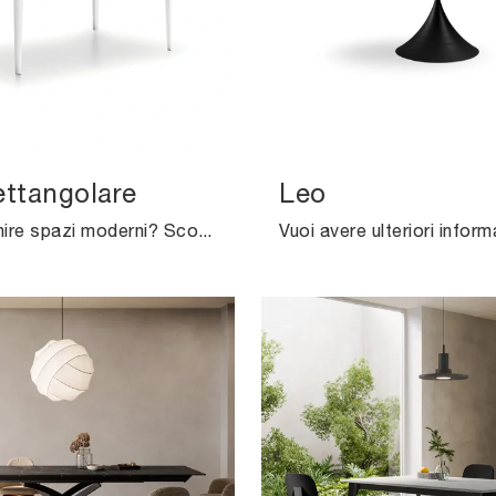
ettangolare
Leo
Vuoi arricchire spazi moderni? Scopri di più sui tavoli moderni fissi: il modello da cucina Nenè rettangolare ti attende.