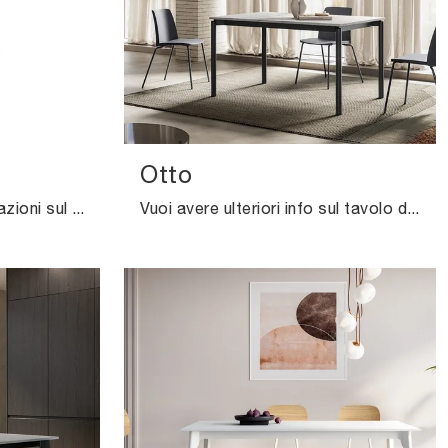
Otto
Vuoi avere ulteriori informazioni sul tavolo da pranzo Leo di Midj? Clicca e scopri di più sui modelli fissi della firma.
Vuoi avere ulteriori info sul tavolo da cucina Otto di Arredo3? Clicca e scopri di più sui modelli allungabili del brand.