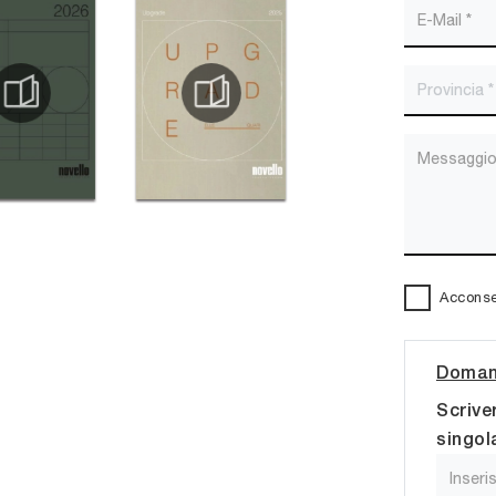
Acconsen
Domand
Scrive
singol