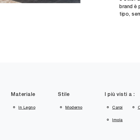
brand è 
tipo, sem
Materiale
Stile
I più visti a :
In Legno
Moderno
Carpi
Imola