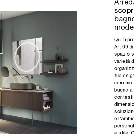
Arred
scopri
bagno
mode
Qui ti p
Art 09 d
spazio s
varietà 
organizza
tue esige
marchio 
bagno a 
contesti.
dimensio
soluzion
è l'ambie
personal
e stile.