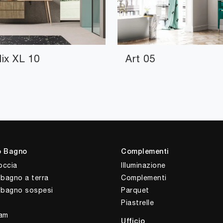
lix XL 10
Art 05
o Bagno
Complementi
occia
Illuminazione
 bagno a terra
Complementi
i bagno sospesi
Parquet
Piastrelle
am
Ufficio