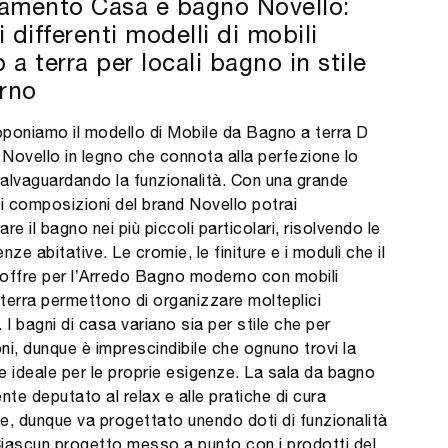
amento Casa e bagno Novello:
 differenti modelli di mobili
 a terra per locali bagno in stile
rno
roponiamo il modello di Mobile da Bagno a terra D
i Novello in legno che connota alla perfezione lo
alvaguardando la funzionalità. Con una grande
di composizioni del brand Novello potrai
re il bagno nei più piccoli particolari, risolvendo le
nze abitative. Le cromie, le finiture e i moduli che il
offre per l’Arredo Bagno moderno con mobili
terra permettono di organizzare molteplici
 I bagni di casa variano sia per stile che per
ni, dunque è imprescindibile che ognuno trovi la
e ideale per le proprie esigenze. La sala da bagno
nte deputato al relax e alle pratiche di cura
e, dunque va progettato unendo doti di funzionalità
 Ciascun progetto messo a punto con i prodotti del