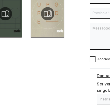
Acconsen
Domand
Scrive
singol