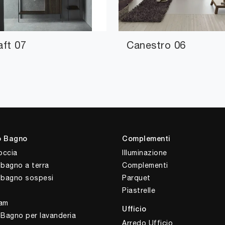
aft 07
Canestro 06
o Bagno
Complementi
occia
Illuminazione
 bagno a terra
Complementi
i bagno sospesi
Parquet
Piastrelle
am
Ufficio
 Bagno per lavanderia
Arredo Ufficio