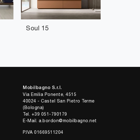
Soul 15
Mobilbagno S.r.l.
Via Emilia Ponente, 4515
40024 - Castel San Pietro Terme
(Bologna)
Tel.
+39 051-790179
E-Mail.
a.bordon@mobilbagno.net
P.IVA 01669511204