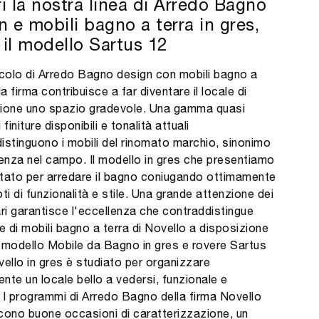
i la nostra linea di Arredo Bagno
n e mobili bagno a terra in gres,
il modello Sartus 12
icolo di Arredo Bagno design con mobili bagno a
la firma contribuisce a far diventare il locale di
ione uno spazio gradevole. Una gamma quasi
i finiture disponibili e tonalità attuali
istinguono i mobili del rinomato marchio, sinonimo
lenza nel campo. Il modello in gres che presentiamo
tato per arredare il bagno coniugando ottimamente
ti di funzionalità e stile. Una grande attenzione dei
ari garantisce l'eccellenza che contraddistingue
ie di mobili bagno a terra di Novello a disposizione
Il modello Mobile da Bagno in gres e rovere Sartus
vello in gres è studiato per organizzare
nte un locale bello a vedersi, funzionale e
 I programmi di Arredo Bagno della firma Novello
cono buone occasioni di caratterizzazione, un