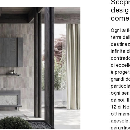
Scopr
desig
come 
Ogni art
terra del
destinaz
infinita d
contradd
di eccel
è proget
grandi do
particol
ogni ser
da noi. 
12 di No
ottimame
agevole.
garantis