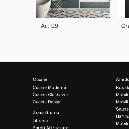
Art 09
Cr
Cucine
Arred
Cucine Moderne
Box d
Cucine Classiche
Mobili
Cucine Design
Mobil
Saune
Zona Giorno
Hamm
Librerie
Mobili
Pareti Attrezzate